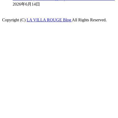
2026年6月14日
Copyright (C)
LA VILLA ROUGE Blog
All Rights Reserved.
shabet
betpark
casibom
betcio
Grandpashabet
betwoon giriş
grandpashabe