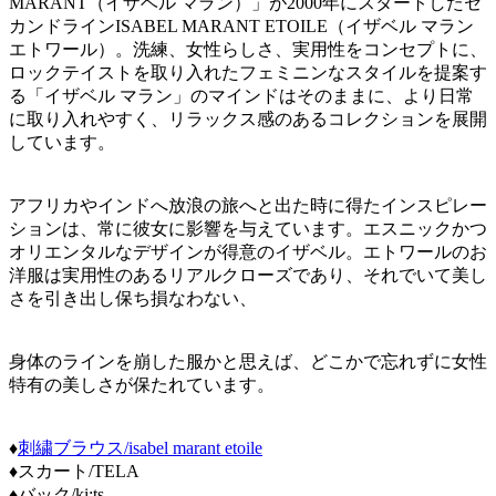
MARANT（イザベル マラン）」が2000年にスタートしたセ
カンドラインISABEL MARANT ETOILE（イザベル マラン
エトワール）。洗練、女性らしさ、実用性をコンセプトに、
ロックテイストを取り入れたフェミニンなスタイルを提案す
る「イザベル マラン」のマインドはそのままに、より日常
に取り入れやすく、リラックス感のあるコレクションを展開
しています。
アフリカやインドへ放浪の旅へと出た時に得たインスピレー
ションは、常に彼女に影響を与えています。エスニックかつ
オリエンタルなデザインが得意のイザベル。エトワールのお
洋服は実用性のあるリアルクローズであり、それでいて美し
さを引き出し保ち損なわない、
身体のラインを崩した服かと思えば、どこかで忘れずに女性
特有の美しさが保たれています。
♦
刺繍ブラウス/isabel marant etoile
♦スカート/TELA
♦バック/ki:ts