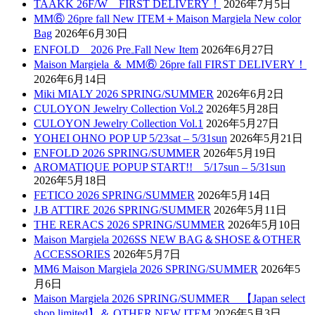
TAAKK 26F/W FIRST DELIVERY！
2026年7月5日
MM⑥ 26pre fall New ITEM＋Maison Margiela New color
Bag
2026年6月30日
ENFOLD 2026 Pre₋Fall New Item
2026年6月27日
Maison Margiela ＆ MM⑥ 26pre fall FIRST DELIVERY！
2026年6月14日
Miki MIALY 2026 SPRING/SUMMER
2026年6月2日
CULOYON Jewelry Collection Vol.2
2026年5月28日
CULOYON Jewelry Collection Vol.1
2026年5月27日
YOHEI OHNO POP UP 5/23sat – 5/31sun
2026年5月21日
ENFOLD 2026 SPRING/SUMMER
2026年5月19日
AROMATIQUE POPUP START!! 5/17sun – 5/31sun
2026年5月18日
FETICO 2026 SPRING/SUMMER
2026年5月14日
J.B ATTIRE 2026 SPRING/SUMMER
2026年5月11日
THE RERACS 2026 SPRING/SUMMER
2026年5月10日
Maison Margiela 2026SS NEW BAG＆SHOSE＆OTHER
ACCESSORIES
2026年5月7日
MM6 Maison Margiela 2026 SPRING/SUMMER
2026年5
月6日
Maison Margiela 2026 SPRING/SUMMER 【Japan select
shop limited】＆ OTHER NEW ITEM
2026年5月3日