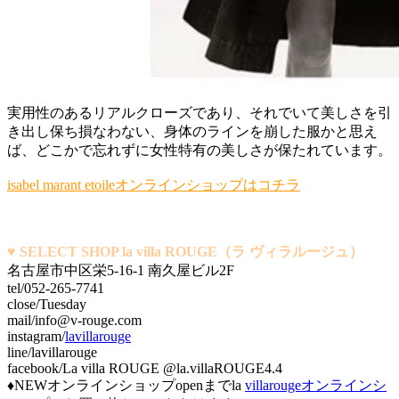
実用性のあるリアルクローズであり、それでいて美しさを引
き出し保ち損なわない、身体のラインを崩した服かと思え
ば、どこかで忘れずに女性特有の美しさが保たれています。
isabel marant etoileオンラインショップはコチラ
♥ SELECT SHOP la villa ROUGE（ラ ヴィラルージュ）
名古屋市中区栄5-16-1 南久屋ビル2F
tel/052-265-7741
close/Tuesday
mail/info@v-rouge.com
instagram/
lavillarouge
line/lavillarouge
facebook/La villa ROUGE @la.villaROUGE4.4
♦NEWオンラインショップopenまでla
villarougeオンラインシ