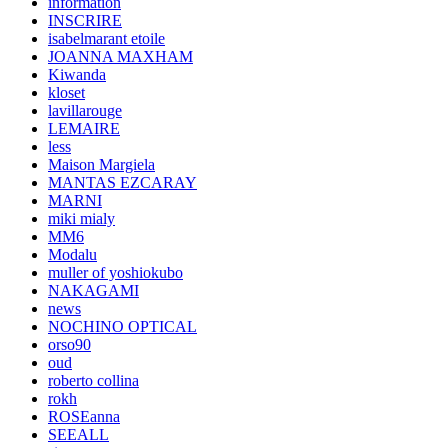
information
INSCRIRE
isabelmarant etoile
JOANNA MAXHAM
Kiwanda
kloset
lavillarouge
LEMAIRE
less
Maison Margiela
MANTAS EZCARAY
MARNI
miki mialy
MM6
Modalu
muller of yoshiokubo
NAKAGAMI
news
NOCHINO OPTICAL
orso90
oud
roberto collina
rokh
ROSEanna
SEEALL