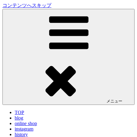
コンテンツへスキップ
LA VILLA ROUGE Blog
ラ ヴィラルージュ オフィシャルブログ
メニュー
TOP
blog
online shop
instagram
history