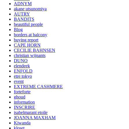
ADNYM
akane utsunomiya
AUTRY
BANDITS
beautiful people
Blog
borders at balcony
buying report
CAPE HORN
CECILIE BAHNSEN
christian wijnants
DUNO
elendeek
ENFOLD
etre tokyo
event
EXTREME CASHMERE
forteforte
ghoud
information
INSCRIRE
isabelmarant etoile
JOANNA MAXHAM
Kiwanda
kloset