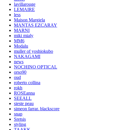
lavillarouge
LEMAIRE
less
Maison Margiela
MANTAS EZCARAY
MARNI
miki mialy
MM6
Modalu
muller of yoshiokubo
NAKAGAMI
news
NOCHINO OPTICAL
orso90
oud
roberto collina
rokh
ROSEanna
SEEALL
sieste peau
simeon farrar. blackscore
snap
Sretsis
styling
TAAKK