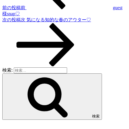
前の投稿
前
guest
様snap♡
次の投稿
次
気になる知的な春のアウター♡
検索:
検索