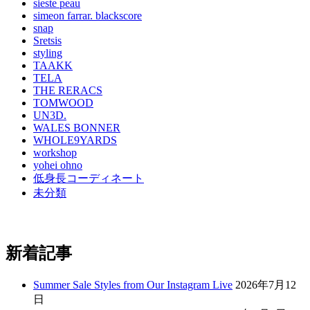
sieste peau
simeon farrar. blackscore
snap
Sretsis
styling
TAAKK
TELA
THE RERACS
TOMWOOD
UN3D.
WALES BONNER
WHOLE9YARDS
workshop
yohei ohno
低身長コーディネート
未分類
新着記事
Summer Sale Styles from Our Instagram Live
2026年7月12
日