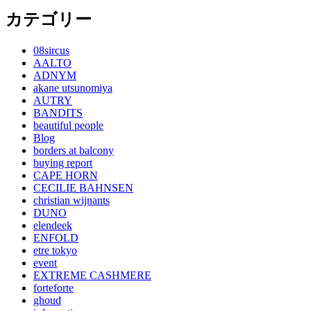
カテゴリー
08sircus
AALTO
ADNYM
akane utsunomiya
AUTRY
BANDITS
beautiful people
Blog
borders at balcony
buying report
CAPE HORN
CECILIE BAHNSEN
christian wijnants
DUNO
elendeek
ENFOLD
etre tokyo
event
EXTREME CASHMERE
forteforte
ghoud