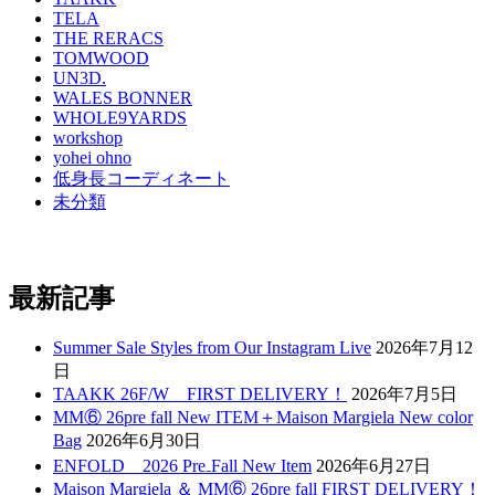
TELA
THE RERACS
TOMWOOD
UN3D.
WALES BONNER
WHOLE9YARDS
workshop
yohei ohno
低身長コーディネート
未分類
最新記事
Summer Sale Styles from Our Instagram Live
2026年7月12
日
TAAKK 26F/W FIRST DELIVERY！
2026年7月5日
MM⑥ 26pre fall New ITEM＋Maison Margiela New color
Bag
2026年6月30日
ENFOLD 2026 Pre₋Fall New Item
2026年6月27日
Maison Margiela ＆ MM⑥ 26pre fall FIRST DELIVERY！