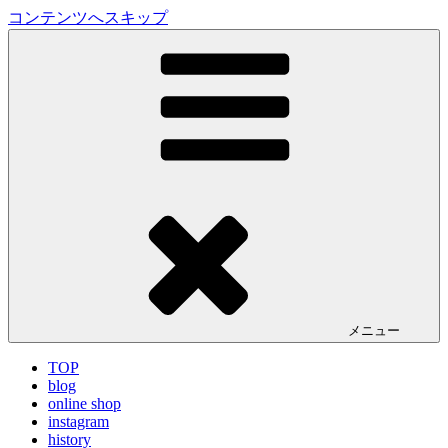
コンテンツへスキップ
LA VILLA ROUGE Blog
ラ ヴィラルージュ オフィシャルブログ
メニュー
TOP
blog
online shop
instagram
history