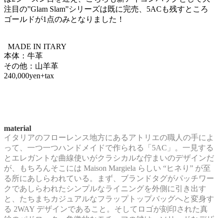
注目の”Glam Slam”シリーズは既に完売、5ACも残すところ
ゴールドが1点のみとなりました！
MADE IN ITARY
本体：牛革
その他：山羊革
240,000yen+tax
material
イタリアのフローレンス地方にあるアトリエの職人の手によ
って、一つ一つハンドメイドで作られる「5AC」。一見する
とエレガントな曲線使いがクラシカルな佇まいのデザインだ
が、もちろんそこには Maison Margiela らしい “ヒネり” が至
る所にあしらわれている。まず、ブランドタグがパッチワー
クであしらわれたシンプルなライニングを外側に引き出す
と、たちまちカジュアルなフラップトップバッグへと変身す
る 2WAY デザインであること。そしてロゴが刻印された真