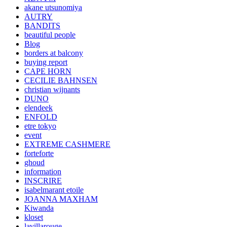
akane utsunomiya
AUTRY
BANDITS
beautiful people
Blog
borders at balcony
buying report
CAPE HORN
CECILIE BAHNSEN
christian wijnants
DUNO
elendeek
ENFOLD
etre tokyo
event
EXTREME CASHMERE
forteforte
ghoud
information
INSCRIRE
isabelmarant etoile
JOANNA MAXHAM
Kiwanda
kloset
lavillarouge