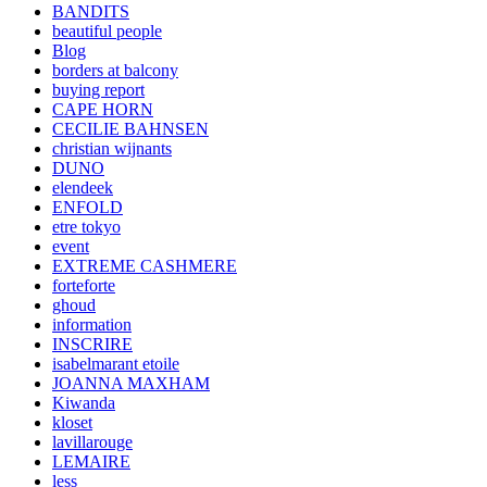
BANDITS
beautiful people
Blog
borders at balcony
buying report
CAPE HORN
CECILIE BAHNSEN
christian wijnants
DUNO
elendeek
ENFOLD
etre tokyo
event
EXTREME CASHMERE
forteforte
ghoud
information
INSCRIRE
isabelmarant etoile
JOANNA MAXHAM
Kiwanda
kloset
lavillarouge
LEMAIRE
less