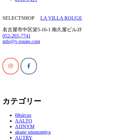
SELECTSHOP
LA VILLA ROUGE
名古屋市中区栄5-16-1 南久屋ビル2F
052-265-7741
info@v-rouge.com
カテゴリー
08sircus
AALTO
ADNYM
akane utsunomiya
AUTRY