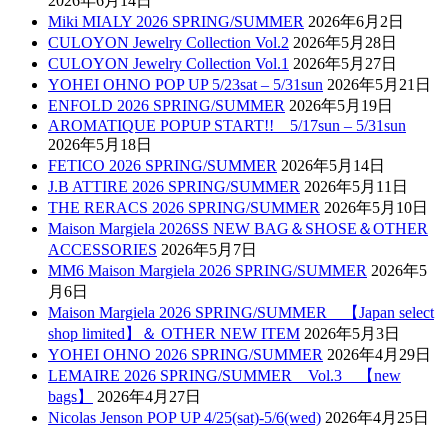
2026年6月14日
Miki MIALY 2026 SPRING/SUMMER
2026年6月2日
CULOYON Jewelry Collection Vol.2
2026年5月28日
CULOYON Jewelry Collection Vol.1
2026年5月27日
YOHEI OHNO POP UP 5/23sat – 5/31sun
2026年5月21日
ENFOLD 2026 SPRING/SUMMER
2026年5月19日
AROMATIQUE POPUP START!! 5/17sun – 5/31sun
2026年5月18日
FETICO 2026 SPRING/SUMMER
2026年5月14日
J.B ATTIRE 2026 SPRING/SUMMER
2026年5月11日
THE RERACS 2026 SPRING/SUMMER
2026年5月10日
Maison Margiela 2026SS NEW BAG＆SHOSE＆OTHER
ACCESSORIES
2026年5月7日
MM6 Maison Margiela 2026 SPRING/SUMMER
2026年5
月6日
Maison Margiela 2026 SPRING/SUMMER 【Japan select
shop limited】＆ OTHER NEW ITEM
2026年5月3日
YOHEI OHNO 2026 SPRING/SUMMER
2026年4月29日
LEMAIRE 2026 SPRING/SUMMER Vol.3 【new
bags】
2026年4月27日
Nicolas Jenson POP UP 4/25(sat)-5/6(wed)
2026年4月25日