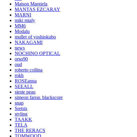
Maison Margiela
MANTAS EZCARAY
MARNI
miki mialy
MM6
Modalu
muller of yoshiokubo
NAKAGAMI
news
NOCHINO OPTICAL
orso90
oud
roberto collina
rokh
ROSEanna
SEEALL
sieste peau
simeon farrar. blackscore
snap
Sretsis
styling
TAAKK
TELA
THE RERACS
TOMWOOD