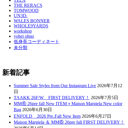
TELA
THE RERACS
TOMWOOD
UN3D.
WALES BONNER
WHOLE9YARDS
workshop
yohei ohno
低身長コーディネート
未分類
新着記事
Summer Sale Styles from Our Instagram Live
2026年7月12
日
TAAKK 26F/W FIRST DELIVERY！
2026年7月5日
MM⑥ 26pre fall New ITEM＋Maison Margiela New color
Bag
2026年6月30日
ENFOLD 2026 Pre₋Fall New Item
2026年6月27日
Maison Margiela ＆ MM⑥ 26pre fall FIRST DELIVERY！