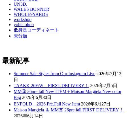
UN3D.
WALES BONNER
WHOLE9YARDS
workshop
yohei ohno
低身長コーディネート
未分類
最新記事
Summer Sale Styles from Our Instagram Live
2026年7月12
日
TAAKK 26F/W FIRST DELIVERY！
2026年7月5日
MM⑥ 26pre fall New ITEM＋Maison Margiela New color
Bag
2026年6月30日
ENFOLD 2026 Pre₋Fall New Item
2026年6月27日
Maison Margiela ＆ MM⑥ 26pre fall FIRST DELIVERY！
2026年6月14日