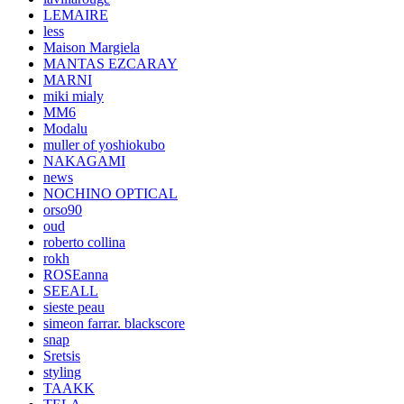
LEMAIRE
less
Maison Margiela
MANTAS EZCARAY
MARNI
miki mialy
MM6
Modalu
muller of yoshiokubo
NAKAGAMI
news
NOCHINO OPTICAL
orso90
oud
roberto collina
rokh
ROSEanna
SEEALL
sieste peau
simeon farrar. blackscore
snap
Sretsis
styling
TAAKK