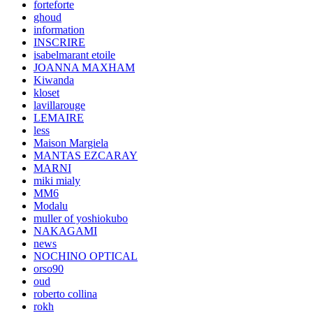
forteforte
ghoud
information
INSCRIRE
isabelmarant etoile
JOANNA MAXHAM
Kiwanda
kloset
lavillarouge
LEMAIRE
less
Maison Margiela
MANTAS EZCARAY
MARNI
miki mialy
MM6
Modalu
muller of yoshiokubo
NAKAGAMI
news
NOCHINO OPTICAL
orso90
oud
roberto collina
rokh