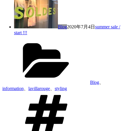
Blog
2020年7月4日
summer sale /
start !!!
カ
テ
ゴ
リ
ー
Blog
、
information
、
lavillarouge
、
styling
タ
グ