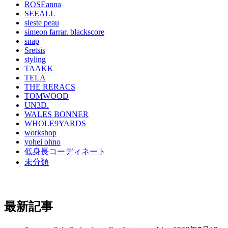
ROSEanna
SEEALL
sieste peau
simeon farrar. blackscore
snap
Sretsis
styling
TAAKK
TELA
THE RERACS
TOMWOOD
UN3D.
WALES BONNER
WHOLE9YARDS
workshop
yohei ohno
低身長コーディネート
未分類
最新記事