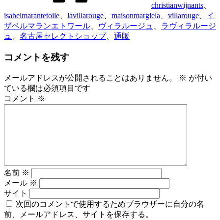
christianwijnants
、
isabelmarantetoile
、
lavillarouge
、
maisonmargiela
、
villarouge
、
イ
ザベルマランエトワール
、
ヴィラルージュ
、
ラヴィラルージ
ュ
、
名古屋セレクトショップ
、
通販
コメントを残す
メールアドレスが公開されることはありません。
※
が付い
ている欄は必須項目です
コメント
※
名前
※
メール
※
サイト
次回のコメントで使用するためブラウザーに自分の名
前、メールアドレス、サイトを保存する。