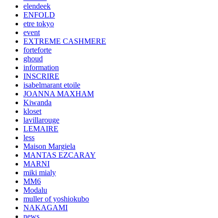
elendeek
ENFOLD
etre tokyo
event
EXTREME CASHMERE
forteforte
ghoud
information
INSCRIRE
isabelmarant etoile
JOANNA MAXHAM
Kiwanda
kloset
lavillarouge
LEMAIRE
less
Maison Margiela
MANTAS EZCARAY
MARNI
miki mialy
MM6
Modalu
muller of yoshiokubo
NAKAGAMI
news