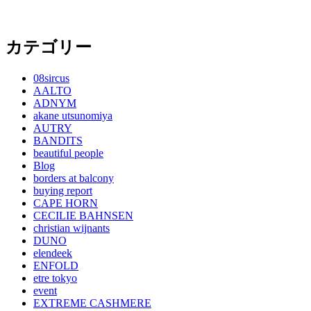
カテゴリー
08sircus
AALTO
ADNYM
akane utsunomiya
AUTRY
BANDITS
beautiful people
Blog
borders at balcony
buying report
CAPE HORN
CECILIE BAHNSEN
christian wijnants
DUNO
elendeek
ENFOLD
etre tokyo
event
EXTREME CASHMERE