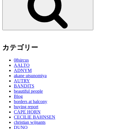
カテゴリー
08sircus
AALTO
ADNYM
akane utsunomiya
AUTRY
BANDITS
beautiful people
Blog
borders at balcony
buying report
CAPE HORN
CECILIE BAHNSEN
christian wijnants
DUNO