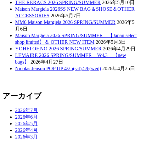
THE RERACS 2026 SPRING/SUMMER
2026年5月10日
Maison Margiela 2026SS NEW BAG＆SHOSE＆OTHER
ACCESSORIES
2026年5月7日
MM6 Maison Margiela 2026 SPRING/SUMMER
2026年5
月6日
Maison Margiela 2026 SPRING/SUMMER 【Japan select
shop limited】＆ OTHER NEW ITEM
2026年5月3日
YOHEI OHNO 2026 SPRING/SUMMER
2026年4月29日
LEMAIRE 2026 SPRING/SUMMER Vol.3 【new
bags】
2026年4月27日
Nicolas Jenson POP UP 4/25(sat)-5/6(wed)
2026年4月25日
アーカイブ
2026年7月
2026年6月
2026年5月
2026年4月
2026年3月