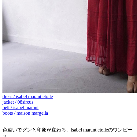
dress / isabel marant etoile
jacket / 08sircus
belt / isabel marant
boots / maison margeila
色違いでグンと印象が変わる、isabel marant etoileのワンピー
ス。