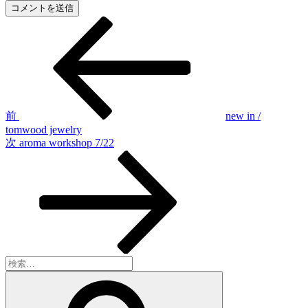
前
投
の
稿
投
稿
ナ
ビ
ゲ
前
new in /
tomwood jewelry
ー
次
次
aroma workshop 7/22
シ
の
投
ョ
稿
ン
検
索:
検
索