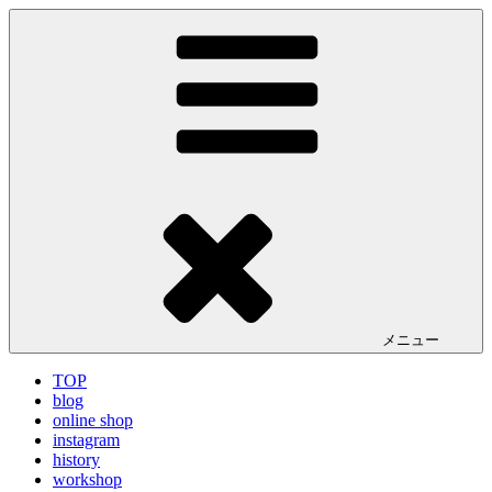
コ
LA VILLA ROUGE Blog
ラ ヴィラルージュ オフィシャルブログ
ン
テ
ン
ツ
へ
ス
キ
ッ
プ
メニュー
TOP
blog
online shop
instagram
history
workshop