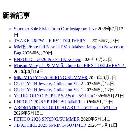
新着記事
Summer Sale Styles from Our Instagram Live
2026年7月12
日
TAAKK 26F/W FIRST DELIVERY！
2026年7月5日
MM⑥ 26pre fall New ITEM＋Maison Margiela New color
Bag
2026年6月30日
ENFOLD 2026 Pre₋Fall New Item
2026年6月27日
Maison Margiela ＆ MM⑥ 26pre fall FIRST DELIVERY！
2026年6月14日
Miki MIALY 2026 SPRING/SUMMER
2026年6月2日
CULOYON Jewelry Collection Vol.2
2026年5月28日
CULOYON Jewelry Collection Vol.1
2026年5月27日
YOHEI OHNO POP UP 5/23sat – 5/31sun
2026年5月21日
ENFOLD 2026 SPRING/SUMMER
2026年5月19日
AROMATIQUE POPUP START!! 5/17sun – 5/31sun
2026年5月18日
FETICO 2026 SPRING/SUMMER
2026年5月14日
J.B ATTIRE 2026 SPRING/SUMMER
2026年5月11日