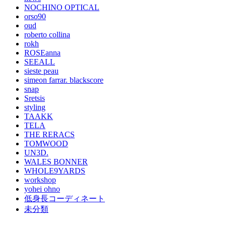
NOCHINO OPTICAL
orso90
oud
roberto collina
rokh
ROSEanna
SEEALL
sieste peau
simeon farrar. blackscore
snap
Sretsis
styling
TAAKK
TELA
THE RERACS
TOMWOOD
UN3D.
WALES BONNER
WHOLE9YARDS
workshop
yohei ohno
低身長コーディネート
未分類