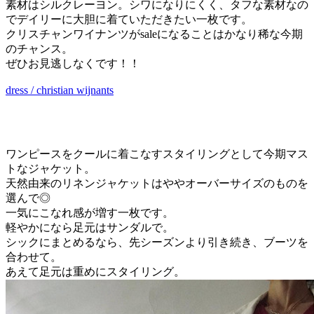
素材はシルクレーヨン。シワになりにくく、タフな素材なの
でデイリーに大胆に着ていただきたい一枚です。
クリスチャンワイナンツがsaleになることはかなり稀な今期
のチャンス。
ぜひお見逃しなくです！！
dress / christian wijnants
ワンピースをクールに着こなすスタイリングとして今期マス
トなジャケット。
天然由来のリネンジャケットはややオーバーサイズのものを
選んで◎
一気にこなれ感が増す一枚です。
軽やかになら足元はサンダルで。
シックにまとめるなら、先シーズンより引き続き、ブーツを
合わせて。
あえて足元は重めにスタイリング。