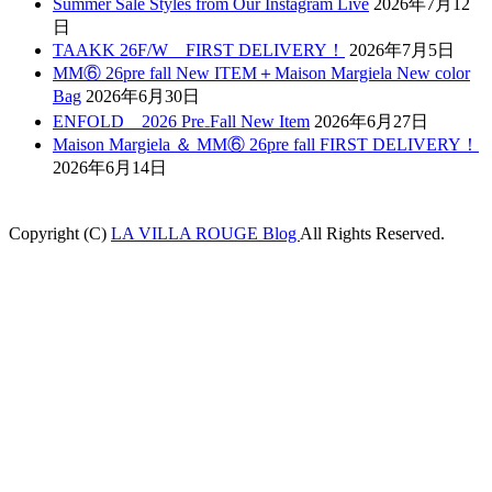
Summer Sale Styles from Our Instagram Live
2026年7月12
日
TAAKK 26F/W FIRST DELIVERY！
2026年7月5日
MM⑥ 26pre fall New ITEM＋Maison Margiela New color
Bag
2026年6月30日
ENFOLD 2026 Pre₋Fall New Item
2026年6月27日
Maison Margiela ＆ MM⑥ 26pre fall FIRST DELIVERY！
2026年6月14日
Copyright (C)
LA VILLA ROUGE Blog
All Rights Reserved.
tpark
casibom
betcio
Casibom
betjolly giriş
grandpashabet
Jojobet Giriş
Ca