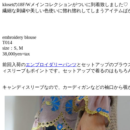
klosetの18F/Wメインコレクションがついに到着致しました♡
繊細な刺繍や美しい色使いに惚れ惚れしてしまうアイテムば
embroidery blouse
T014
size：S, M
38,000yen+tax
前回入荷の
エンブロイダリーパンツ
とセットアップのブラウ
ィスリーブもポイントです。セットアップで着るのはもちろ
キャンディスリーブなので、カーディガンなどの袖口から覗