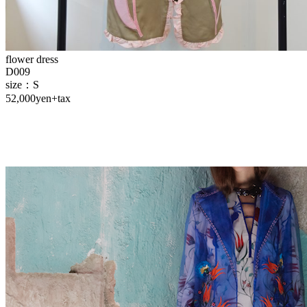
flower dress
D009
size：S
52,000yen+tax