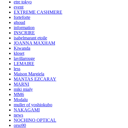
etre tokyo
event
EXTREME CASHMERE
forteforte
ghoud
information
INSCRIRE
isabelmarant etoile
JOANNA MAXHAM
Kiwanda
kloset
lavillarouge
LEMAIRE
less
Maison Margiela
MANTAS EZCARAY
MARNI
miki mialy
MM6
Modalu
muller of yoshiokubo
NAKAGAMI
news
NOCHINO OPTICAL
orso90