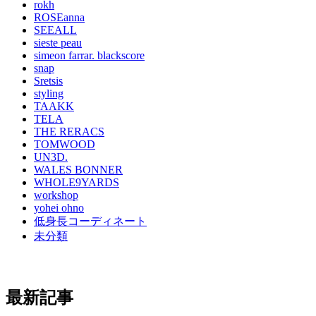
rokh
ROSEanna
SEEALL
sieste peau
simeon farrar. blackscore
snap
Sretsis
styling
TAAKK
TELA
THE RERACS
TOMWOOD
UN3D.
WALES BONNER
WHOLE9YARDS
workshop
yohei ohno
低身長コーディネート
未分類
最新記事