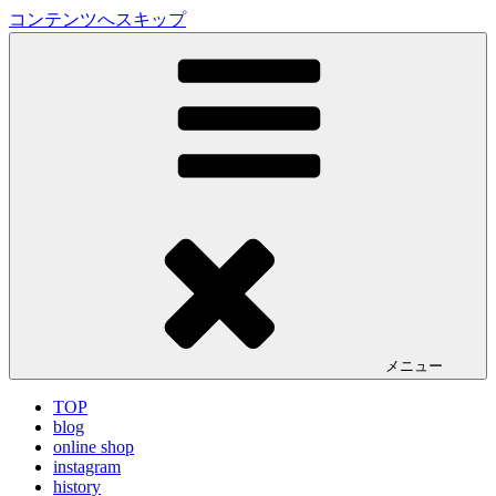
コンテンツへスキップ
LA VILLA ROUGE Blog
ラ ヴィラルージュ オフィシャルブログ
メニュー
TOP
blog
online shop
instagram
history