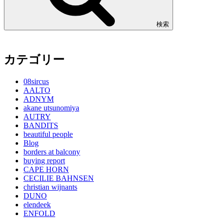
検索
カテゴリー
08sircus
AALTO
ADNYM
akane utsunomiya
AUTRY
BANDITS
beautiful people
Blog
borders at balcony
buying report
CAPE HORN
CECILIE BAHNSEN
christian wijnants
DUNO
elendeek
ENFOLD