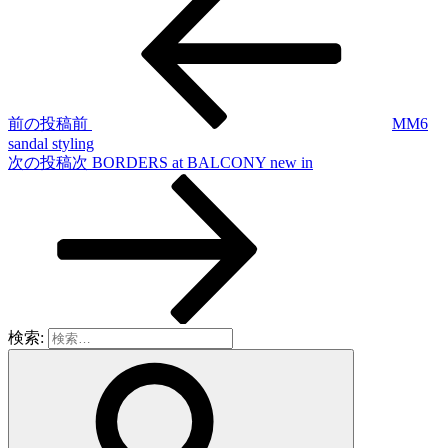
前の投稿
前
MM6
sandal styling
次の投稿
次
BORDERS at BALCONY new in
検索: