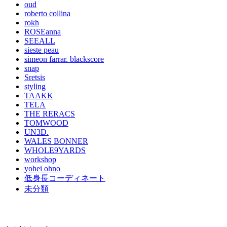
oud
roberto collina
rokh
ROSEanna
SEEALL
sieste peau
simeon farrar. blackscore
snap
Sretsis
styling
TAAKK
TELA
THE RERACS
TOMWOOD
UN3D.
WALES BONNER
WHOLE9YARDS
workshop
yohei ohno
低身長コーディネート
未分類