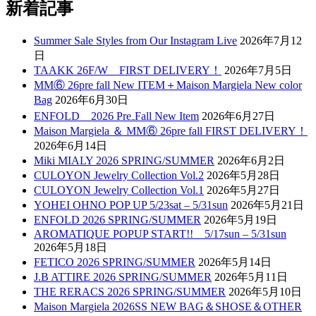
新着記事
Summer Sale Styles from Our Instagram Live
2026年7月12
日
TAAKK 26F/W FIRST DELIVERY！
2026年7月5日
MM⑥ 26pre fall New ITEM＋Maison Margiela New color
Bag
2026年6月30日
ENFOLD 2026 Pre₋Fall New Item
2026年6月27日
Maison Margiela ＆ MM⑥ 26pre fall FIRST DELIVERY！
2026年6月14日
Miki MIALY 2026 SPRING/SUMMER
2026年6月2日
CULOYON Jewelry Collection Vol.2
2026年5月28日
CULOYON Jewelry Collection Vol.1
2026年5月27日
YOHEI OHNO POP UP 5/23sat – 5/31sun
2026年5月21日
ENFOLD 2026 SPRING/SUMMER
2026年5月19日
AROMATIQUE POPUP START!! 5/17sun – 5/31sun
2026年5月18日
FETICO 2026 SPRING/SUMMER
2026年5月14日
J.B ATTIRE 2026 SPRING/SUMMER
2026年5月11日
THE RERACS 2026 SPRING/SUMMER
2026年5月10日
Maison Margiela 2026SS NEW BAG＆SHOSE＆OTHER