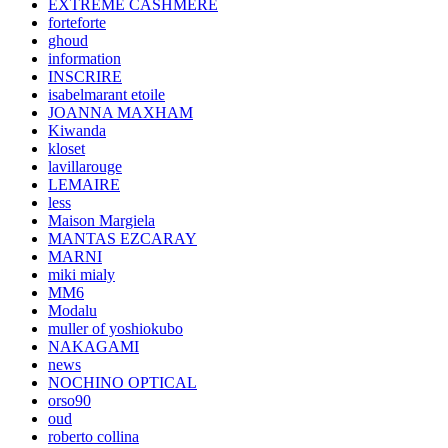
EXTREME CASHMERE
forteforte
ghoud
information
INSCRIRE
isabelmarant etoile
JOANNA MAXHAM
Kiwanda
kloset
lavillarouge
LEMAIRE
less
Maison Margiela
MANTAS EZCARAY
MARNI
miki mialy
MM6
Modalu
muller of yoshiokubo
NAKAGAMI
news
NOCHINO OPTICAL
orso90
oud
roberto collina