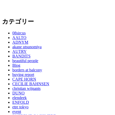
カテゴリー
08sircus
AALTO
ADNYM
akane utsunomiya
AUTRY
BANDITS
beautiful people
Blog
borders at balcony
buying report
CAPE HORN
CECILIE BAHNSEN
christian wijnants
DUNO
elendeek
ENFOLD
etre tokyo
event