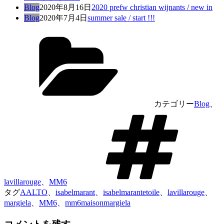
Blog
2020年8月16日
2020 prefw christian wijnants / new in
Blog
2020年7月4日
summer sale / start !!!
カテゴリー
Blog
、
lavillarouge
、
MM6
タグ
AALTO
、
isabelmarant
、
isabelmarantetoile
、
lavillarouge
、
margiela
、
MM6
、
mm6maisonmargiela