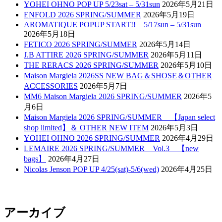
YOHEI OHNO POP UP 5/23sat – 5/31sun
2026年5月21日
ENFOLD 2026 SPRING/SUMMER
2026年5月19日
AROMATIQUE POPUP START!! 5/17sun – 5/31sun
2026年5月18日
FETICO 2026 SPRING/SUMMER
2026年5月14日
J.B ATTIRE 2026 SPRING/SUMMER
2026年5月11日
THE RERACS 2026 SPRING/SUMMER
2026年5月10日
Maison Margiela 2026SS NEW BAG＆SHOSE＆OTHER
ACCESSORIES
2026年5月7日
MM6 Maison Margiela 2026 SPRING/SUMMER
2026年5
月6日
Maison Margiela 2026 SPRING/SUMMER 【Japan select
shop limited】＆ OTHER NEW ITEM
2026年5月3日
YOHEI OHNO 2026 SPRING/SUMMER
2026年4月29日
LEMAIRE 2026 SPRING/SUMMER Vol.3 【new
bags】
2026年4月27日
Nicolas Jenson POP UP 4/25(sat)-5/6(wed)
2026年4月25日
アーカイブ