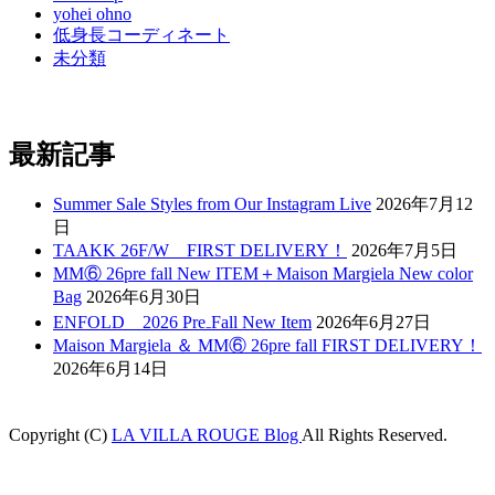
yohei ohno
低身長コーディネート
未分類
最新記事
Summer Sale Styles from Our Instagram Live
2026年7月12
日
TAAKK 26F/W FIRST DELIVERY！
2026年7月5日
MM⑥ 26pre fall New ITEM＋Maison Margiela New color
Bag
2026年6月30日
ENFOLD 2026 Pre₋Fall New Item
2026年6月27日
Maison Margiela ＆ MM⑥ 26pre fall FIRST DELIVERY！
2026年6月14日
Copyright (C)
LA VILLA ROUGE Blog
All Rights Reserved.
obet
grandpashabet
betpark
casibom
betcio
Casibom
Jojobet Giriş
Jojobet G