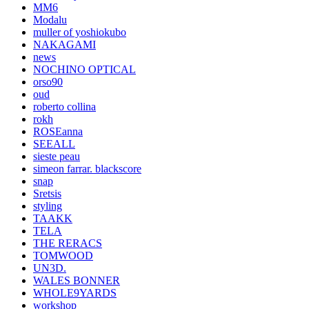
MM6
Modalu
muller of yoshiokubo
NAKAGAMI
news
NOCHINO OPTICAL
orso90
oud
roberto collina
rokh
ROSEanna
SEEALL
sieste peau
simeon farrar. blackscore
snap
Sretsis
styling
TAAKK
TELA
THE RERACS
TOMWOOD
UN3D.
WALES BONNER
WHOLE9YARDS
workshop