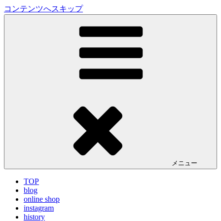
コンテンツへスキップ
LA VILLA ROUGE Blog
ラ ヴィラルージュ オフィシャルブログ
メニュー
TOP
blog
online shop
instagram
history