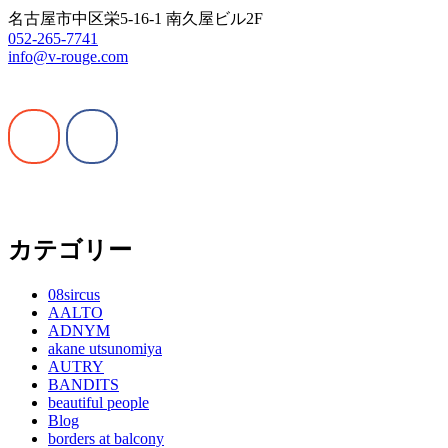
名古屋市中区栄5-16-1 南久屋ビル2F
052-265-7741
info@v-rouge.com
カテゴリー
08sircus
AALTO
ADNYM
akane utsunomiya
AUTRY
BANDITS
beautiful people
Blog
borders at balcony