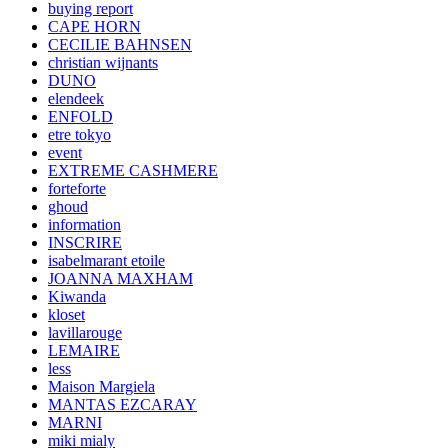
buying report
CAPE HORN
CECILIE BAHNSEN
christian wijnants
DUNO
elendeek
ENFOLD
etre tokyo
event
EXTREME CASHMERE
forteforte
ghoud
information
INSCRIRE
isabelmarant etoile
JOANNA MAXHAM
Kiwanda
kloset
lavillarouge
LEMAIRE
less
Maison Margiela
MANTAS EZCARAY
MARNI
miki mialy