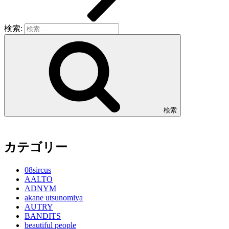
検索:
検索
カテゴリー
08sircus
AALTO
ADNYM
akane utsunomiya
AUTRY
BANDITS
beautiful people