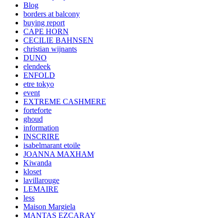
Blog
borders at balcony
buying report
CAPE HORN
CECILIE BAHNSEN
christian wijnants
DUNO
elendeek
ENFOLD
etre tokyo
event
EXTREME CASHMERE
forteforte
ghoud
information
INSCRIRE
isabelmarant etoile
JOANNA MAXHAM
Kiwanda
kloset
lavillarouge
LEMAIRE
less
Maison Margiela
MANTAS EZCARAY