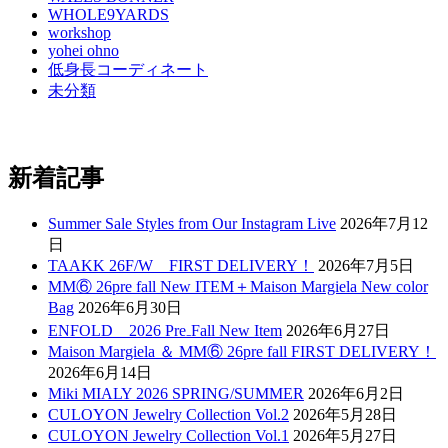
WHOLE9YARDS
workshop
yohei ohno
低身長コーディネート
未分類
新着記事
Summer Sale Styles from Our Instagram Live
2026年7月12
日
TAAKK 26F/W FIRST DELIVERY！
2026年7月5日
MM⑥ 26pre fall New ITEM＋Maison Margiela New color
Bag
2026年6月30日
ENFOLD 2026 Pre₋Fall New Item
2026年6月27日
Maison Margiela ＆ MM⑥ 26pre fall FIRST DELIVERY！
2026年6月14日
Miki MIALY 2026 SPRING/SUMMER
2026年6月2日
CULOYON Jewelry Collection Vol.2
2026年5月28日
CULOYON Jewelry Collection Vol.1
2026年5月27日