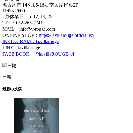
名古屋市中区栄5-16-1 南久屋ビル2F
11:00-20:00
2月休業日：5, 12, 19, 26
TEL：052-265-7741
MAIL：info@v-rouge.com
ONLINE SHOP：
https://lavillarouge.official.ec/
INSTAGRAM：la.villarouge
LINE：lavillarouge
FACE BOOK：@la.villaROUGE4.4
三輪
最新の投稿