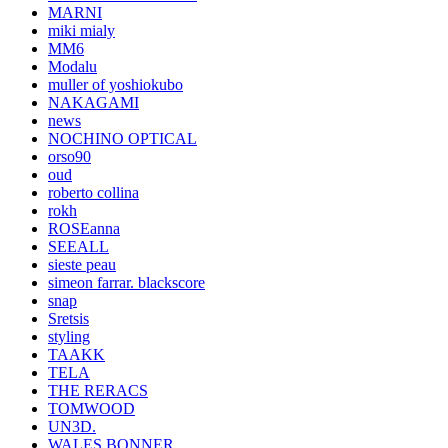
MARNI
miki mialy
MM6
Modalu
muller of yoshiokubo
NAKAGAMI
news
NOCHINO OPTICAL
orso90
oud
roberto collina
rokh
ROSEanna
SEEALL
sieste peau
simeon farrar. blackscore
snap
Sretsis
styling
TAAKK
TELA
THE RERACS
TOMWOOD
UN3D.
WALES BONNER