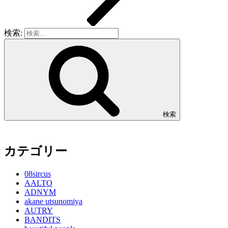
検索:
検索
カテゴリー
08sircus
AALTO
ADNYM
akane utsunomiya
AUTRY
BANDITS