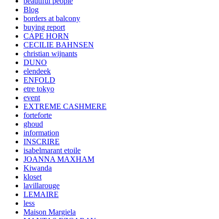
beautiful people
Blog
borders at balcony
buying report
CAPE HORN
CECILIE BAHNSEN
christian wijnants
DUNO
elendeek
ENFOLD
etre tokyo
event
EXTREME CASHMERE
forteforte
ghoud
information
INSCRIRE
isabelmarant etoile
JOANNA MAXHAM
Kiwanda
kloset
lavillarouge
LEMAIRE
less
Maison Margiela