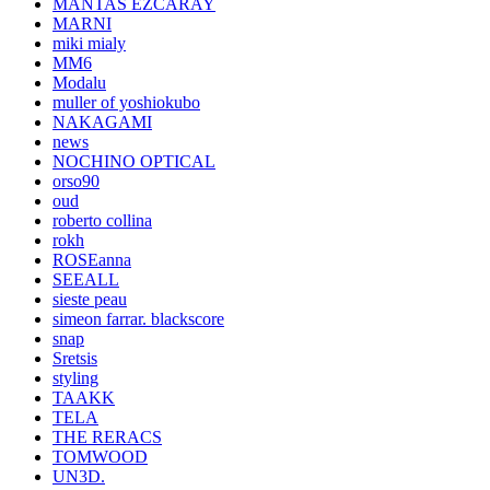
MANTAS EZCARAY
MARNI
miki mialy
MM6
Modalu
muller of yoshiokubo
NAKAGAMI
news
NOCHINO OPTICAL
orso90
oud
roberto collina
rokh
ROSEanna
SEEALL
sieste peau
simeon farrar. blackscore
snap
Sretsis
styling
TAAKK
TELA
THE RERACS
TOMWOOD
UN3D.