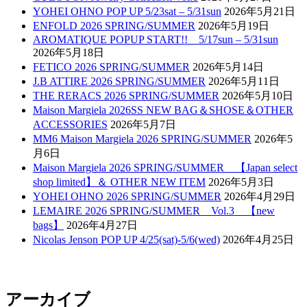
YOHEI OHNO POP UP 5/23sat – 5/31sun
2026年5月21日
ENFOLD 2026 SPRING/SUMMER
2026年5月19日
AROMATIQUE POPUP START!! 5/17sun – 5/31sun
2026年5月18日
FETICO 2026 SPRING/SUMMER
2026年5月14日
J.B ATTIRE 2026 SPRING/SUMMER
2026年5月11日
THE RERACS 2026 SPRING/SUMMER
2026年5月10日
Maison Margiela 2026SS NEW BAG＆SHOSE＆OTHER
ACCESSORIES
2026年5月7日
MM6 Maison Margiela 2026 SPRING/SUMMER
2026年5
月6日
Maison Margiela 2026 SPRING/SUMMER 【Japan select
shop limited】＆ OTHER NEW ITEM
2026年5月3日
YOHEI OHNO 2026 SPRING/SUMMER
2026年4月29日
LEMAIRE 2026 SPRING/SUMMER Vol.3 【new
bags】
2026年4月27日
Nicolas Jenson POP UP 4/25(sat)-5/6(wed)
2026年4月25日
アーカイブ