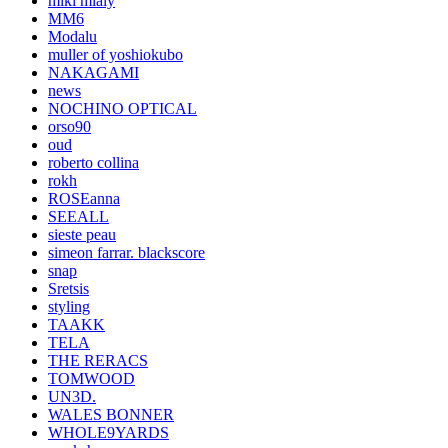
miki mialy
MM6
Modalu
muller of yoshiokubo
NAKAGAMI
news
NOCHINO OPTICAL
orso90
oud
roberto collina
rokh
ROSEanna
SEEALL
sieste peau
simeon farrar. blackscore
snap
Sretsis
styling
TAAKK
TELA
THE RERACS
TOMWOOD
UN3D.
WALES BONNER
WHOLE9YARDS