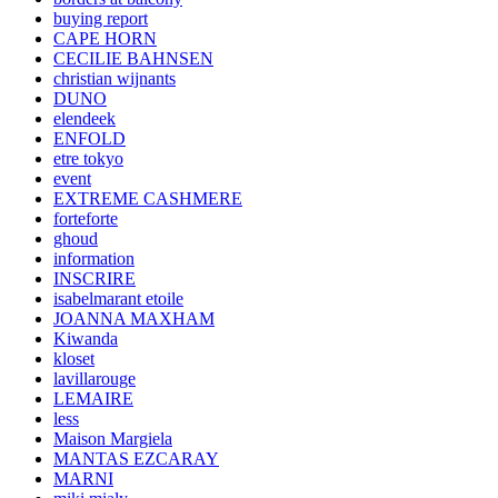
buying report
CAPE HORN
CECILIE BAHNSEN
christian wijnants
DUNO
elendeek
ENFOLD
etre tokyo
event
EXTREME CASHMERE
forteforte
ghoud
information
INSCRIRE
isabelmarant etoile
JOANNA MAXHAM
Kiwanda
kloset
lavillarouge
LEMAIRE
less
Maison Margiela
MANTAS EZCARAY
MARNI