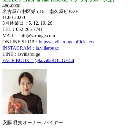
460-0008
名古屋市中区栄5-16-1 南久屋ビル2F
11:00-20:00
3月休業日：5, 12, 19, 26
TEL：052-265-7741
MAIL：info@v-rouge.com
ONLINE SHOP：
https://lavillarouge.official.ec/
INSTAGRAM：la.villarouge
LINE：lavillarouge
FACE BOOK：@la.villaROUGE4.4
安藤 君笑
オーナー. バイヤー