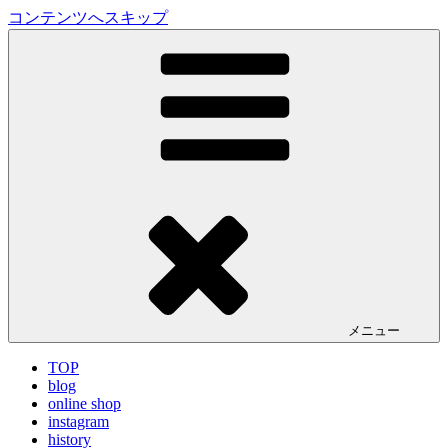
コンテンツへスキップ
LA VILLA ROUGE Blog
ラ ヴィラルージュ オフィシャルブログ
メニュー
TOP
blog
online shop
instagram
history