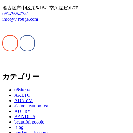
名古屋市中区栄5-16-1 南久屋ビル2F
052-265-7741
info@v-rouge.com
カテゴリー
08sircus
AALTO
ADNYM
akane utsunomiya
AUTRY
BANDITS
beautiful people
Blog
borders at balcony