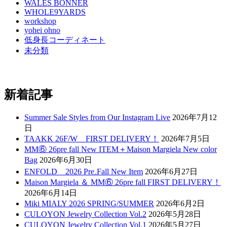
WALES BONNER
WHOLE9YARDS
workshop
yohei ohno
低身長コーディネート
未分類
新着記事
Summer Sale Styles from Our Instagram Live
2026年7月12
日
TAAKK 26F/W FIRST DELIVERY！
2026年7月5日
MM⑥ 26pre fall New ITEM＋Maison Margiela New color
Bag
2026年6月30日
ENFOLD 2026 Pre₋Fall New Item
2026年6月27日
Maison Margiela ＆ MM⑥ 26pre fall FIRST DELIVERY！
2026年6月14日
Miki MIALY 2026 SPRING/SUMMER
2026年6月2日
CULOYON Jewelry Collection Vol.2
2026年5月28日
CULOYON Jewelry Collection Vol.1
2026年5月27日