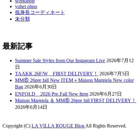
workshop
yohei ohno
低身長コーディネート
未分類
最新記事
Summer Sale Styles from Our Instagram Live
2026年7月12
日
TAAKK 26F/W FIRST DELIVERY！
2026年7月5日
MM⑥ 26pre fall New ITEM＋Maison Margiela New color
Bag
2026年6月30日
ENFOLD 2026 Pre₋Fall New Item
2026年6月27日
Maison Margiela ＆ MM⑥ 26pre fall FIRST DELIVERY！
2026年6月14日
Copyright (C)
LA VILLA ROUGE Blog
All Rights Reserved.
t
grandpashabet
betpark
casibom
betcio
Grandpashabet
betwoon giriş
gran