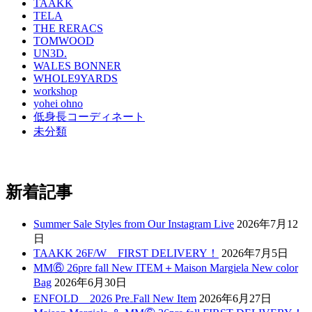
TAAKK
TELA
THE RERACS
TOMWOOD
UN3D.
WALES BONNER
WHOLE9YARDS
workshop
yohei ohno
低身長コーディネート
未分類
新着記事
Summer Sale Styles from Our Instagram Live
2026年7月12
日
TAAKK 26F/W FIRST DELIVERY！
2026年7月5日
MM⑥ 26pre fall New ITEM＋Maison Margiela New color
Bag
2026年6月30日
ENFOLD 2026 Pre₋Fall New Item
2026年6月27日