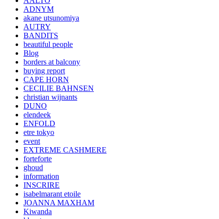
AALTO
ADNYM
akane utsunomiya
AUTRY
BANDITS
beautiful people
Blog
borders at balcony
buying report
CAPE HORN
CECILIE BAHNSEN
christian wijnants
DUNO
elendeek
ENFOLD
etre tokyo
event
EXTREME CASHMERE
forteforte
ghoud
information
INSCRIRE
isabelmarant etoile
JOANNA MAXHAM
Kiwanda