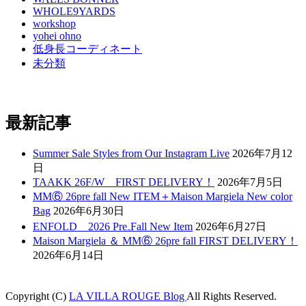
WHOLE9YARDS
workshop
yohei ohno
低身長コーディネート
未分類
最新記事
Summer Sale Styles from Our Instagram Live
2026年7月12
日
TAAKK 26F/W FIRST DELIVERY！
2026年7月5日
MM⑥ 26pre fall New ITEM＋Maison Margiela New color
Bag
2026年6月30日
ENFOLD 2026 Pre₋Fall New Item
2026年6月27日
Maison Margiela ＆ MM⑥ 26pre fall FIRST DELIVERY！
2026年6月14日
Copyright (C)
LA VILLA ROUGE Blog
All Rights Reserved.