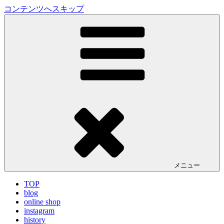
コンテンツへスキップ
LA VILLA ROUGE Blog
ラ ヴィラルージュ オフィシャルブログ
メニュー
TOP
blog
online shop
instagram
history