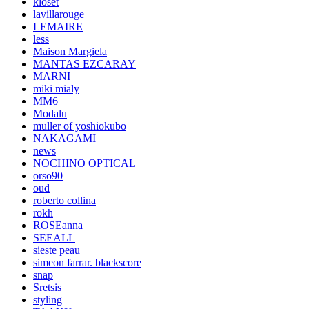
kloset
lavillarouge
LEMAIRE
less
Maison Margiela
MANTAS EZCARAY
MARNI
miki mialy
MM6
Modalu
muller of yoshiokubo
NAKAGAMI
news
NOCHINO OPTICAL
orso90
oud
roberto collina
rokh
ROSEanna
SEEALL
sieste peau
simeon farrar. blackscore
snap
Sretsis
styling