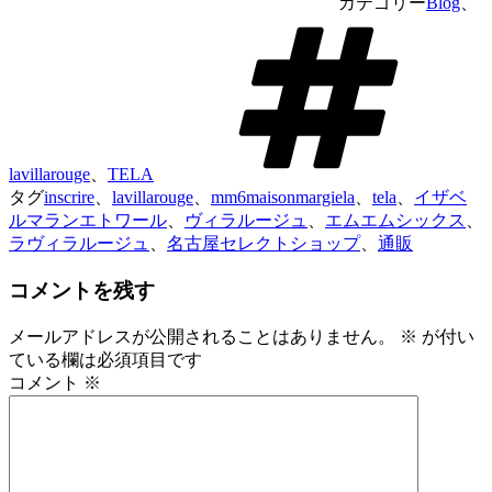
カテゴリー
Blog
、
lavillarouge
、
TELA
タグ
inscrire
、
lavillarouge
、
mm6maisonmargiela
、
tela
、
イザベ
ルマランエトワール
、
ヴィラルージュ
、
エムエムシックス
、
ラヴィラルージュ
、
名古屋セレクトショップ
、
通販
コメントを残す
メールアドレスが公開されることはありません。
※
が付い
ている欄は必須項目です
コメント
※