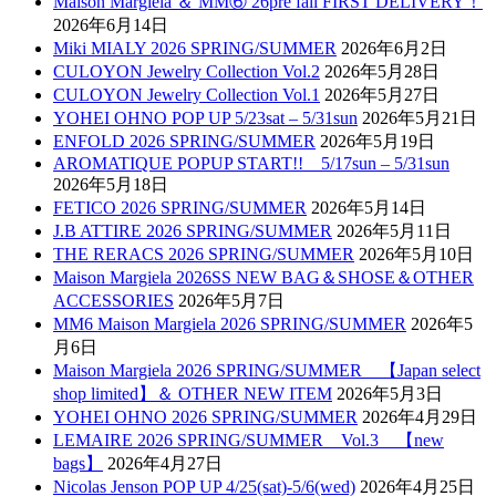
Maison Margiela ＆ MM⑥ 26pre fall FIRST DELIVERY！
2026年6月14日
Miki MIALY 2026 SPRING/SUMMER
2026年6月2日
CULOYON Jewelry Collection Vol.2
2026年5月28日
CULOYON Jewelry Collection Vol.1
2026年5月27日
YOHEI OHNO POP UP 5/23sat – 5/31sun
2026年5月21日
ENFOLD 2026 SPRING/SUMMER
2026年5月19日
AROMATIQUE POPUP START!! 5/17sun – 5/31sun
2026年5月18日
FETICO 2026 SPRING/SUMMER
2026年5月14日
J.B ATTIRE 2026 SPRING/SUMMER
2026年5月11日
THE RERACS 2026 SPRING/SUMMER
2026年5月10日
Maison Margiela 2026SS NEW BAG＆SHOSE＆OTHER
ACCESSORIES
2026年5月7日
MM6 Maison Margiela 2026 SPRING/SUMMER
2026年5
月6日
Maison Margiela 2026 SPRING/SUMMER 【Japan select
shop limited】＆ OTHER NEW ITEM
2026年5月3日
YOHEI OHNO 2026 SPRING/SUMMER
2026年4月29日
LEMAIRE 2026 SPRING/SUMMER Vol.3 【new
bags】
2026年4月27日
Nicolas Jenson POP UP 4/25(sat)-5/6(wed)
2026年4月25日