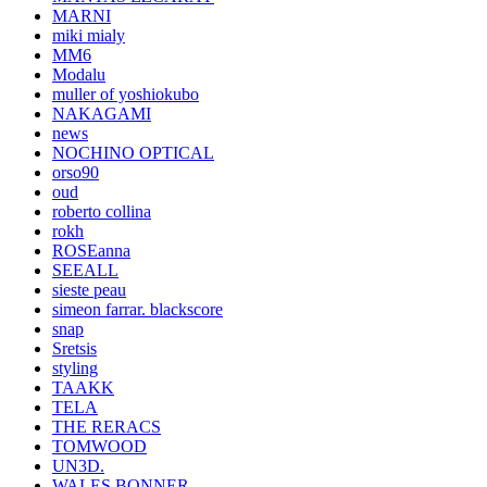
MARNI
miki mialy
MM6
Modalu
muller of yoshiokubo
NAKAGAMI
news
NOCHINO OPTICAL
orso90
oud
roberto collina
rokh
ROSEanna
SEEALL
sieste peau
simeon farrar. blackscore
snap
Sretsis
styling
TAAKK
TELA
THE RERACS
TOMWOOD
UN3D.
WALES BONNER