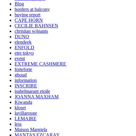
Blog
borders at balcony
buying report
CAPE HORN
CECILIE BAHNSEN
christian wijnants
DUNO
elendeek
ENFOLD
etre tokyo
event
EXTREME CASHMERE
forteforte
ghoud
information
INSCRIRE
isabelmarant etoile
JOANNA MAXHAM
Kiwanda
kloset
lavillarouge
LEMAIRE
less
Maison Margiela
MANTAS EZCARAY