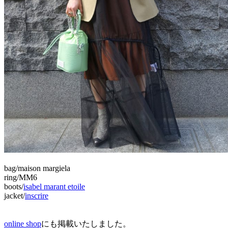
bag/maison margiela
ring/MM6
boots/
isabel marant etoile
jacket/
inscrire
online shop
にも掲載いたしました。