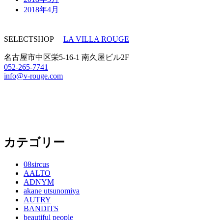
2018年4月
SELECTSHOP
LA VILLA ROUGE
名古屋市中区栄5-16-1 南久屋ビル2F
052-265-7741
info@v-rouge.com
カテゴリー
08sircus
AALTO
ADNYM
akane utsunomiya
AUTRY
BANDITS
beautiful people