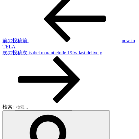
前の投稿
前
new in
TELA
次の投稿
次
isabel marant etoile 19fw last delively
検索: