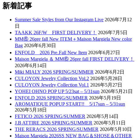
新着記事
Summer Sale Styles from Our Instagram Live
2026年7月12
日
TAAKK 26F/W FIRST DELIVERY！
2026年7月5日
MM⑥ 26pre fall New ITEM＋Maison Margiela New color
Bag
2026年6月30日
ENFOLD 2026 Pre₋Fall New Item
2026年6月27日
Maison Margiela ＆ MM⑥ 26pre fall FIRST DELIVERY！
2026年6月14日
Miki MIALY 2026 SPRING/SUMMER
2026年6月2日
CULOYON Jewelry Collection Vol.2
2026年5月28日
CULOYON Jewelry Collection Vol.1
2026年5月27日
YOHEI OHNO POP UP 5/23sat – 5/31sun
2026年5月21日
ENFOLD 2026 SPRING/SUMMER
2026年5月19日
AROMATIQUE POPUP START!! 5/17sun – 5/31sun
2026年5月18日
FETICO 2026 SPRING/SUMMER
2026年5月14日
J.B ATTIRE 2026 SPRING/SUMMER
2026年5月11日
THE RERACS 2026 SPRING/SUMMER
2026年5月10日
Maison Margiela 2026SS NEW BAG＆SHOSE＆OTHER