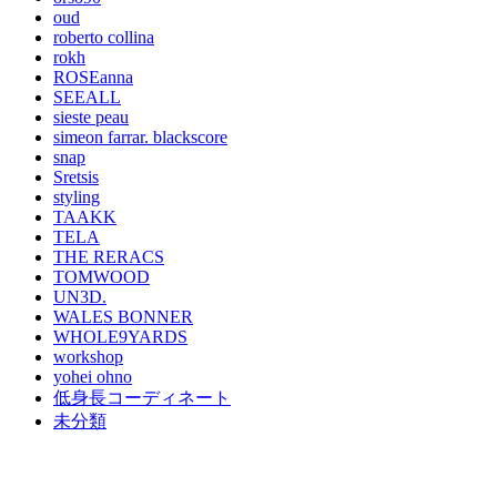
oud
roberto collina
rokh
ROSEanna
SEEALL
sieste peau
simeon farrar. blackscore
snap
Sretsis
styling
TAAKK
TELA
THE RERACS
TOMWOOD
UN3D.
WALES BONNER
WHOLE9YARDS
workshop
yohei ohno
低身長コーディネート
未分類