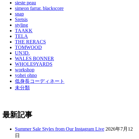
sieste peau
simeon farrar. blackscore
snap
Sretsis
styling
TAAKK
TELA
THE RERACS
TOMWOOD
UN3D.
WALES BONNER
WHOLE9YARDS
workshop
yohei ohno
低身長コーディネート
未分類
最新記事
Summer Sale Styles from Our Instagram Live
2026年7月12
日