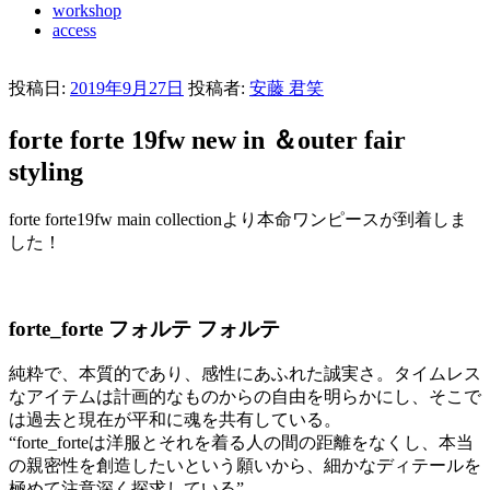
workshop
access
投稿日:
2019年9月27日
投稿者:
安藤 君笑
forte forte 19fw new in ＆outer fair
styling
forte forte19fw main collectionより本命ワンピースが到着しま
した！
forte_forte フォルテ フォルテ
純粋で、本質的であり、感性にあふれた誠実さ。タイムレス
なアイテムは計画的なものからの自由を明らかにし、そこで
は過去と現在が平和に魂を共有している。
“forte_forteは洋服とそれを着る人の間の距離をなくし、本当
の親密性を創造したいという願いから、細かなディテールを
極めて注意深く探求している”。