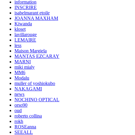
information
INSCRIRE
isabelmarant etoile
JOANNA MAXHAM
Kiwanda
kloset
lavillarouge
LEMAIRE
less
Maison Margiela
MANTAS EZCARAY
MARNI
miki mialy
MM6
Modalu
muller of yoshiokubo
NAKAGAMI
news
NOCHINO OPTICAL
orso90
oud
roberto collina
rokh
ROSEanna
SEEALL