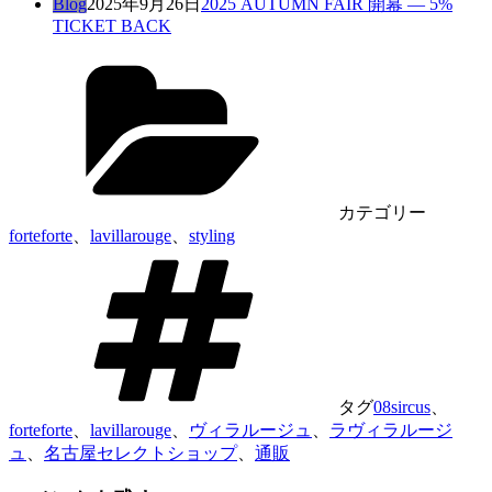
Blog
2025年9月26日
2025 AUTUMN FAIR 開幕 — 5%
TICKET BACK
カテゴリー
forteforte
、
lavillarouge
、
styling
タグ
08sircus
、
forteforte
、
lavillarouge
、
ヴィラルージュ
、
ラヴィラルージ
ュ
、
名古屋セレクトショップ
、
通販