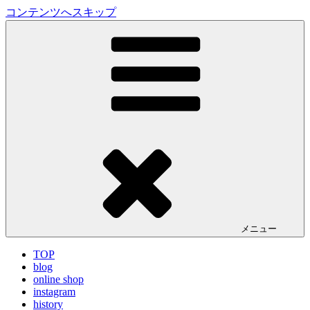
コンテンツへスキップ
LA VILLA ROUGE Blog
ラ ヴィラルージュ オフィシャルブログ
メニュー
TOP
blog
online shop
instagram
history