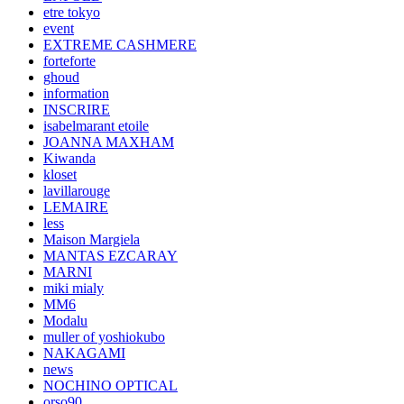
etre tokyo
event
EXTREME CASHMERE
forteforte
ghoud
information
INSCRIRE
isabelmarant etoile
JOANNA MAXHAM
Kiwanda
kloset
lavillarouge
LEMAIRE
less
Maison Margiela
MANTAS EZCARAY
MARNI
miki mialy
MM6
Modalu
muller of yoshiokubo
NAKAGAMI
news
NOCHINO OPTICAL
orso90