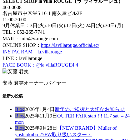
SELECT SHOP la villa ROUGE（ラ ヴィラルージュ）
460-0008
名古屋市中区栄5-16-1 南久屋ビル2F
11:00-20:00
9月休業日：3日(火).10日(火).17日(火).24日(火).30日(月)
TEL：052-265-7741
MAIL：info@v-rouge.com
ONLINE SHOP：
https://lavillarouge.official.ec/
INSTAGRAM：la.villarouge
LINE：lavillarouge
FACE BOOK：@la.villaROUGE4.4
安藤 君笑
オーナー. バイヤー
最新の投稿
Blog
2026年1月4日
新年のご挨拶と大切なお知らせ
Blog
2025年11月9日
OUTER FAIR start !!! 11.7 sat – 24
mon
Blog
2025年9月28日
【NEW BRAND】Muller of
yoshiokubo 25FW取り扱いスタート