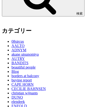
検索
カテゴリー
08sircus
AALTO
ADNYM
akane utsunomiya
AUTRY
BANDITS
beautiful people
Blog
borders at balcony
buying report
CAPE HORN
CECILIE BAHNSEN
christian wijnants
DUNO
elendeek
ENFOLD