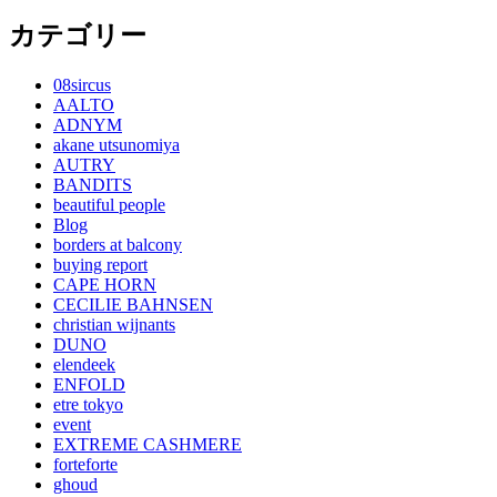
カテゴリー
08sircus
AALTO
ADNYM
akane utsunomiya
AUTRY
BANDITS
beautiful people
Blog
borders at balcony
buying report
CAPE HORN
CECILIE BAHNSEN
christian wijnants
DUNO
elendeek
ENFOLD
etre tokyo
event
EXTREME CASHMERE
forteforte
ghoud