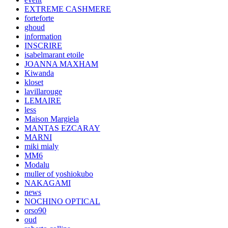
EXTREME CASHMERE
forteforte
ghoud
information
INSCRIRE
isabelmarant etoile
JOANNA MAXHAM
Kiwanda
kloset
lavillarouge
LEMAIRE
less
Maison Margiela
MANTAS EZCARAY
MARNI
miki mialy
MM6
Modalu
muller of yoshiokubo
NAKAGAMI
news
NOCHINO OPTICAL
orso90
oud