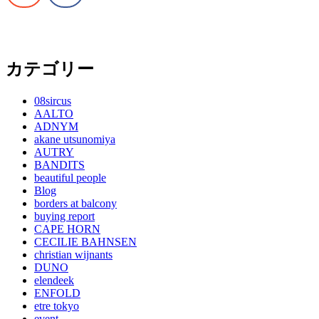
カテゴリー
08sircus
AALTO
ADNYM
akane utsunomiya
AUTRY
BANDITS
beautiful people
Blog
borders at balcony
buying report
CAPE HORN
CECILIE BAHNSEN
christian wijnants
DUNO
elendeek
ENFOLD
etre tokyo
event