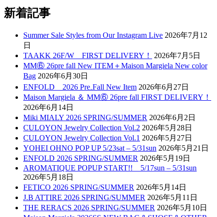
新着記事
Summer Sale Styles from Our Instagram Live
2026年7月12
日
TAAKK 26F/W FIRST DELIVERY！
2026年7月5日
MM⑥ 26pre fall New ITEM＋Maison Margiela New color
Bag
2026年6月30日
ENFOLD 2026 Pre₋Fall New Item
2026年6月27日
Maison Margiela ＆ MM⑥ 26pre fall FIRST DELIVERY！
2026年6月14日
Miki MIALY 2026 SPRING/SUMMER
2026年6月2日
CULOYON Jewelry Collection Vol.2
2026年5月28日
CULOYON Jewelry Collection Vol.1
2026年5月27日
YOHEI OHNO POP UP 5/23sat – 5/31sun
2026年5月21日
ENFOLD 2026 SPRING/SUMMER
2026年5月19日
AROMATIQUE POPUP START!! 5/17sun – 5/31sun
2026年5月18日
FETICO 2026 SPRING/SUMMER
2026年5月14日
J.B ATTIRE 2026 SPRING/SUMMER
2026年5月11日
THE RERACS 2026 SPRING/SUMMER
2026年5月10日