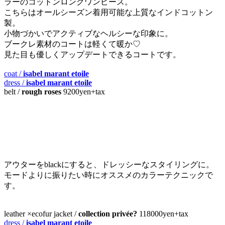
ラーのコットンロングワンピース。
こちらはオールシーズン着用可能な上質なインドコットン
製。
小物づかいでアクティブなヘルシーな印象に。
ブークレ素材のコートは軽くて暖か♡
見た目も優しくアップデートできるコートです。
coat /
isabel marant etoile
dress /
isabel marant etoile
belt /
rough roses
9200yen+tax
アウターをblackにすると、ドレッシーなスタイリングに。
モードよりに振りたい時にオススメのカラーテクニックで
す。
leather ×ecofur jacket /
collection privée?
118000yen+tax
dress /
isabel marant etoile