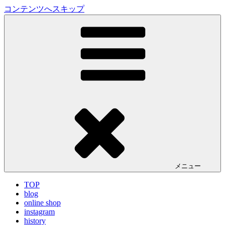
コンテンツへスキップ
LA VILLA ROUGE Blog
ラ ヴィラルージュ オフィシャルブログ
メニュー
TOP
blog
online shop
instagram
history