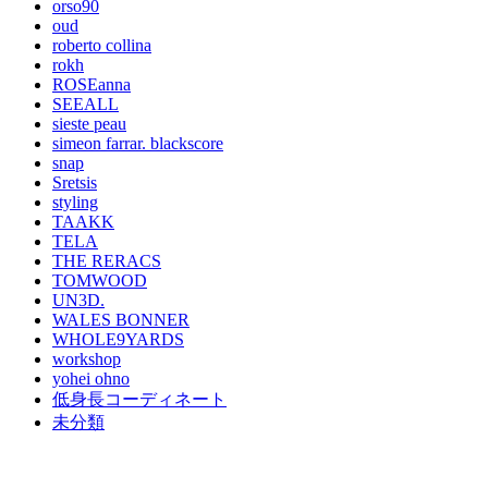
orso90
oud
roberto collina
rokh
ROSEanna
SEEALL
sieste peau
simeon farrar. blackscore
snap
Sretsis
styling
TAAKK
TELA
THE RERACS
TOMWOOD
UN3D.
WALES BONNER
WHOLE9YARDS
workshop
yohei ohno
低身長コーディネート
未分類