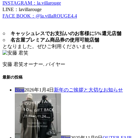
INSTAGRAM：la.villarouge
LINE：lavillarouge
FACE BOOK：@la.villaROUGE4.4
○ キャッシュレスでお支払いのお客様に5%還元店舗
○ 名古屋プレミアム商品券の使用可能店舗
となりました。ぜひご利用くださいませ。
安藤 君笑
オーナー. バイヤー
最新の投稿
Blog
2026年1月4日
新年のご挨拶と大切なお知らせ
Blog
2025年11月9日
OUTER FAIR