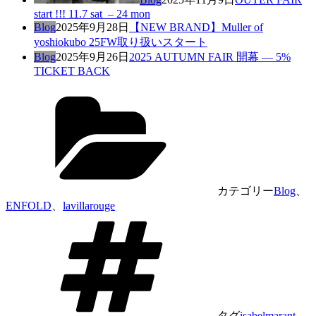
start !!! 11.7 sat – 24 mon
Blog
2025年9月28日
【NEW BRAND】Muller of
yoshiokubo 25FW取り扱いスタート
Blog
2025年9月26日
2025 AUTUMN FAIR 開幕 — 5%
TICKET BACK
カテゴリー
Blog
、
ENFOLD
、
lavillarouge
タグ
isabelmarant
、