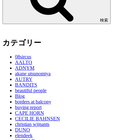
検索
カテゴリー
08sircus
AALTO
ADNYM
akane utsunomiya
AUTRY
BANDITS
beautiful people
Blog
borders at balcony
buying report
CAPE HORN
CECILIE BAHNSEN
christian wijnants
DUNO
elendeek