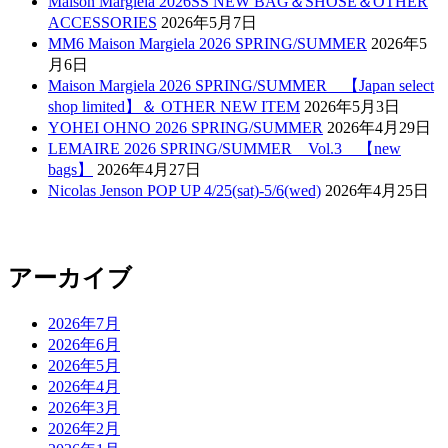
Maison Margiela 2026SS NEW BAG＆SHOSE＆OTHER
ACCESSORIES
2026年5月7日
MM6 Maison Margiela 2026 SPRING/SUMMER
2026年5
月6日
Maison Margiela 2026 SPRING/SUMMER 【Japan select
shop limited】＆ OTHER NEW ITEM
2026年5月3日
YOHEI OHNO 2026 SPRING/SUMMER
2026年4月29日
LEMAIRE 2026 SPRING/SUMMER Vol.3 【new
bags】
2026年4月27日
Nicolas Jenson POP UP 4/25(sat)-5/6(wed)
2026年4月25日
アーカイブ
2026年7月
2026年6月
2026年5月
2026年4月
2026年3月
2026年2月