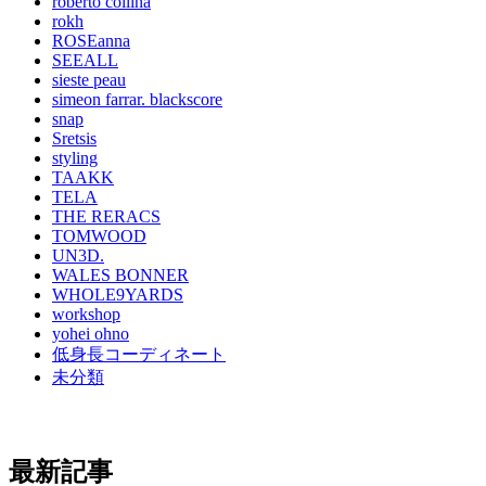
roberto collina
rokh
ROSEanna
SEEALL
sieste peau
simeon farrar. blackscore
snap
Sretsis
styling
TAAKK
TELA
THE RERACS
TOMWOOD
UN3D.
WALES BONNER
WHOLE9YARDS
workshop
yohei ohno
低身長コーディネート
未分類
最新記事