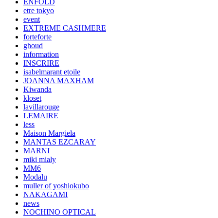
ENFOLD
etre tokyo
event
EXTREME CASHMERE
forteforte
ghoud
information
INSCRIRE
isabelmarant etoile
JOANNA MAXHAM
Kiwanda
kloset
lavillarouge
LEMAIRE
less
Maison Margiela
MANTAS EZCARAY
MARNI
miki mialy
MM6
Modalu
muller of yoshiokubo
NAKAGAMI
news
NOCHINO OPTICAL