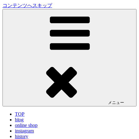
コンテンツへスキップ
LA VILLA ROUGE Blog
ラ ヴィラルージュ オフィシャルブログ
メニュー
TOP
blog
online shop
instagram
history