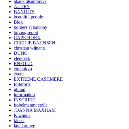
akane utsunomiya
AUTRY
BANDITS
beautiful people
Blog
borders at balcony
buying report
CAPE HORN
CECILIE BAHNSEN
christian wijnants
DUNO
elendeek
ENFOLD
etre tokyo
event
EXTREME CASHMERE
forteforte
ghoud
information
INSCRIRE
isabelmarant etoile
JOANNA MAXHAM
Kiwanda
kloset
lavillarouge