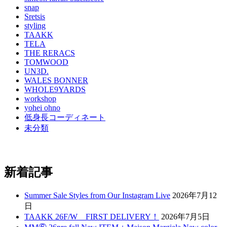
snap
Sretsis
styling
TAAKK
TELA
THE RERACS
TOMWOOD
UN3D.
WALES BONNER
WHOLE9YARDS
workshop
yohei ohno
低身長コーディネート
未分類
新着記事
Summer Sale Styles from Our Instagram Live
2026年7月12
日
TAAKK 26F/W FIRST DELIVERY！
2026年7月5日