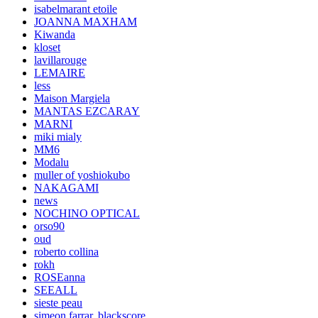
isabelmarant etoile
JOANNA MAXHAM
Kiwanda
kloset
lavillarouge
LEMAIRE
less
Maison Margiela
MANTAS EZCARAY
MARNI
miki mialy
MM6
Modalu
muller of yoshiokubo
NAKAGAMI
news
NOCHINO OPTICAL
orso90
oud
roberto collina
rokh
ROSEanna
SEEALL
sieste peau
simeon farrar. blackscore