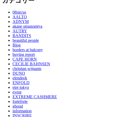
カテゴリー
08sircus
AALTO
ADNYM
akane utsunomiya
AUTRY
BANDITS
beautiful people
Blog
borders at balcony
buying report
CAPE HORN
CECILIE BAHNSEN
christian wijnants
DUNO
elendeek
ENFOLD
etre tokyo
event
EXTREME CASHMERE
forteforte
ghoud
information
INSCRIRE