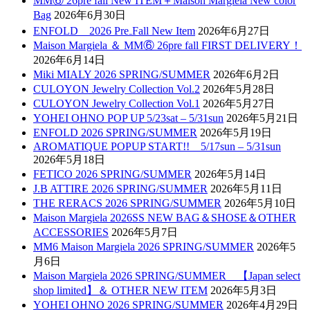
MM⑥ 26pre fall New ITEM＋Maison Margiela New color
Bag
2026年6月30日
ENFOLD 2026 Pre₋Fall New Item
2026年6月27日
Maison Margiela ＆ MM⑥ 26pre fall FIRST DELIVERY！
2026年6月14日
Miki MIALY 2026 SPRING/SUMMER
2026年6月2日
CULOYON Jewelry Collection Vol.2
2026年5月28日
CULOYON Jewelry Collection Vol.1
2026年5月27日
YOHEI OHNO POP UP 5/23sat – 5/31sun
2026年5月21日
ENFOLD 2026 SPRING/SUMMER
2026年5月19日
AROMATIQUE POPUP START!! 5/17sun – 5/31sun
2026年5月18日
FETICO 2026 SPRING/SUMMER
2026年5月14日
J.B ATTIRE 2026 SPRING/SUMMER
2026年5月11日
THE RERACS 2026 SPRING/SUMMER
2026年5月10日
Maison Margiela 2026SS NEW BAG＆SHOSE＆OTHER
ACCESSORIES
2026年5月7日
MM6 Maison Margiela 2026 SPRING/SUMMER
2026年5
月6日
Maison Margiela 2026 SPRING/SUMMER 【Japan select
shop limited】＆ OTHER NEW ITEM
2026年5月3日
YOHEI OHNO 2026 SPRING/SUMMER
2026年4月29日