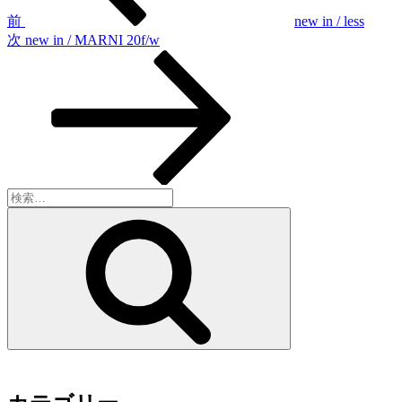
ゲ
前
new in / less
次
次
new in / MARNI 20f/w
ー
の
シ
投
稿
ョ
ン
検
索:
検
索