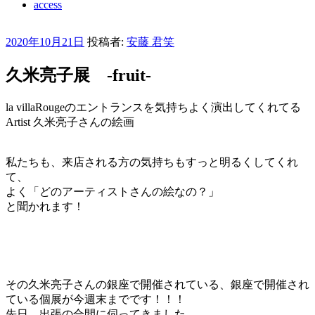
access
投
2020年10月21日
投稿者:
安藤 君笑
稿
日:
久米亮子展 -fruit-
la villaRougeのエントランスを気持ちよく演出してくれてる
Artist 久米亮子さんの絵画
私たちも、来店される方の気持ちもすっと明るくしてくれ
て、
よく「どのアーティストさんの絵なの？」
と聞かれます！
その久米亮子さんの銀座で開催されている、銀座で開催され
ている個展が今週末までです！！！
先日、出張の合間に伺ってきました。