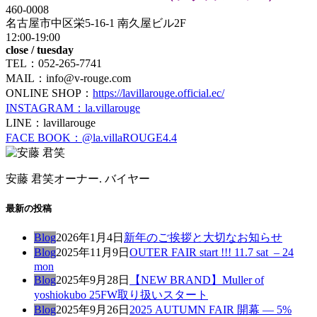
460-0008
名古屋市中区栄5-16-1 南久屋ビル2F
12:00-19:00
close / tuesday
TEL：052-265-7741
MAIL：info@v-rouge.com
ONLINE SHOP：
https://lavillarouge.official.ec/
INSTAGRAM：la.villarouge
LINE：lavillarouge
FACE BOOK：@la.villaROUGE4.4
安藤 君笑
オーナー. バイヤー
最新の投稿
Blog
2026年1月4日
新年のご挨拶と大切なお知らせ
Blog
2025年11月9日
OUTER FAIR start !!! 11.7 sat – 24
mon
Blog
2025年9月28日
【NEW BRAND】Muller of
yoshiokubo 25FW取り扱いスタート
Blog
2025年9月26日
2025 AUTUMN FAIR 開幕 — 5%