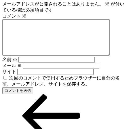
メールアドレスが公開されることはありません。
※
が付い
ている欄は必須項目です
コメント
※
名前
※
メール
※
サイト
次回のコメントで使用するためブラウザーに自分の名
前、メールアドレス、サイトを保存する。
前
投
の
稿
投
稿
ナ
ビ