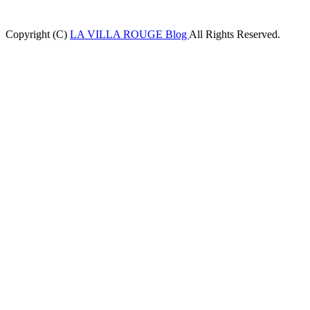
Copyright (C)
LA VILLA ROUGE Blog
All Rights Reserved.
ashabet
betpark
casibom
betcio
Casibom
Jojobet Giriş
Jojobet Giriş
betgray 