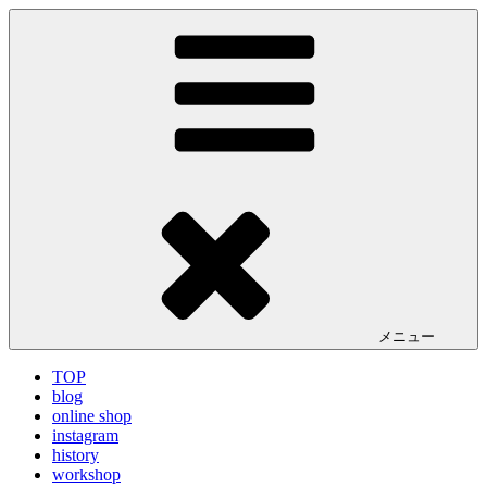
コ
LA VILLA ROUGE Blog
ラ ヴィラルージュ オフィシャルブログ
ン
テ
ン
ツ
へ
ス
キ
ッ
プ
メニュー
TOP
blog
online shop
instagram
history
workshop