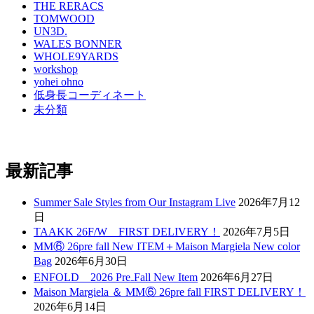
THE RERACS
TOMWOOD
UN3D.
WALES BONNER
WHOLE9YARDS
workshop
yohei ohno
低身長コーディネート
未分類
最新記事
Summer Sale Styles from Our Instagram Live
2026年7月12
日
TAAKK 26F/W FIRST DELIVERY！
2026年7月5日
MM⑥ 26pre fall New ITEM＋Maison Margiela New color
Bag
2026年6月30日
ENFOLD 2026 Pre₋Fall New Item
2026年6月27日
Maison Margiela ＆ MM⑥ 26pre fall FIRST DELIVERY！
2026年6月14日