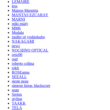
LEMAIRE
less
Maison Margiela
MANTAS EZCARAY
MARNI
miki mialy
MM6
Modalu
muller of yoshiokubo
NAKAGAMI
news
NOCHINO OPTICAL
orso90
oud
roberto collina
rokh
ROSEanna
SEEALL
sieste peau
simeon farrar. blackscore
snap
Sretsis
styling
TAAKK
TELA