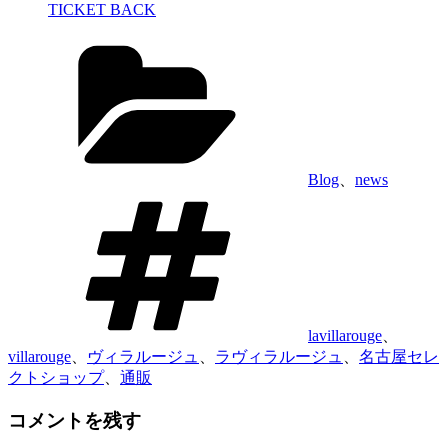
TICKET BACK
カ
テ
ゴ
リ
ー
Blog
、
news
タ
グ
lavillarouge
、
villarouge
、
ヴィラルージュ
、
ラヴィラルージュ
、
名古屋セレ
クトショップ
、
通販
コメントを残す