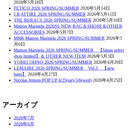
2026年5月18日
FETICO 2026 SPRING/SUMMER
2026年5月14日
J.B ATTIRE 2026 SPRING/SUMMER
2026年5月11日
THE RERACS 2026 SPRING/SUMMER
2026年5月10日
Maison Margiela 2026SS NEW BAG＆SHOSE＆OTHER
ACCESSORIES
2026年5月7日
MM6 Maison Margiela 2026 SPRING/SUMMER
2026年5
月6日
Maison Margiela 2026 SPRING/SUMMER 【Japan select
shop limited】＆ OTHER NEW ITEM
2026年5月3日
YOHEI OHNO 2026 SPRING/SUMMER
2026年4月29日
LEMAIRE 2026 SPRING/SUMMER Vol.3 【new
bags】
2026年4月27日
Nicolas Jenson POP UP 4/25(sat)-5/6(wed)
2026年4月25日
アーカイブ
2026年7月
2026年6月