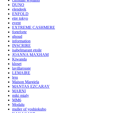
christian wijnants
DUNO
elendeek
ENFOLD
etre tokyo
event
EXTREME CASHMERE
forteforte
ghoud
information
INSCRIRE
isabelmarant etoile
JOANNA MAXHAM
Kiwanda
kloset
lavillarouge
LEMAIRE
less
Maison Margiela
MANTAS EZCARAY
MARNI
miki mialy
MM6
Modalu
muller of yoshiokubo