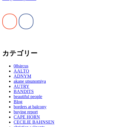
カテゴリー
08sircus
AALTO
ADNYM
akane utsunomiya
AUTRY
BANDITS
beautiful people
Blog
borders at balcony
buying report
CAPE HORN
CECILIE BAHNSEN