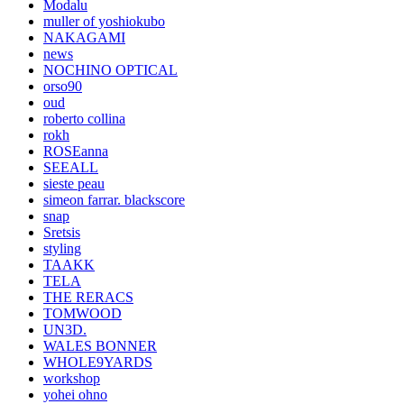
Modalu
muller of yoshiokubo
NAKAGAMI
news
NOCHINO OPTICAL
orso90
oud
roberto collina
rokh
ROSEanna
SEEALL
sieste peau
simeon farrar. blackscore
snap
Sretsis
styling
TAAKK
TELA
THE RERACS
TOMWOOD
UN3D.
WALES BONNER
WHOLE9YARDS
workshop
yohei ohno