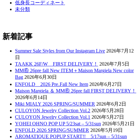
低身長コーディネート
未分類
新着記事
Summer Sale Styles from Our Instagram Live
2026年7月12
日
TAAKK 26F/W FIRST DELIVERY！
2026年7月5日
MM⑥ 26pre fall New ITEM＋Maison Margiela New color
Bag
2026年6月30日
ENFOLD 2026 Pre₋Fall New Item
2026年6月27日
Maison Margiela ＆ MM⑥ 26pre fall FIRST DELIVERY！
2026年6月14日
Miki MIALY 2026 SPRING/SUMMER
2026年6月2日
CULOYON Jewelry Collection Vol.2
2026年5月28日
CULOYON Jewelry Collection Vol.1
2026年5月27日
YOHEI OHNO POP UP 5/23sat – 5/31sun
2026年5月21日
ENFOLD 2026 SPRING/SUMMER
2026年5月19日
AROMATIQUE POPUP START!! 5/17sun – 5/31sun