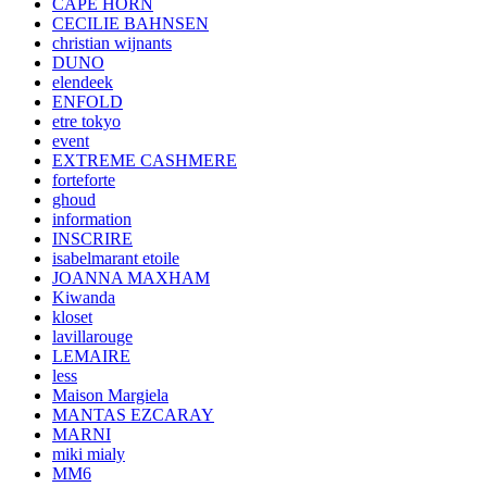
CAPE HORN
CECILIE BAHNSEN
christian wijnants
DUNO
elendeek
ENFOLD
etre tokyo
event
EXTREME CASHMERE
forteforte
ghoud
information
INSCRIRE
isabelmarant etoile
JOANNA MAXHAM
Kiwanda
kloset
lavillarouge
LEMAIRE
less
Maison Margiela
MANTAS EZCARAY
MARNI
miki mialy
MM6