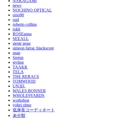
NAKAGAMI
news
NOCHINO OPTICAL
orso90
oud
roberto collina
rokh
ROSEanna
SEEALL
sieste peau
simeon farrar. blackscore
snap
Sretsis
styling
TAAKK
TELA
THE RERACS
TOMWOOD
UN3D.
WALES BONNER
WHOLE9YARDS
workshop
yohei ohno
低身長コーディネート
未分類