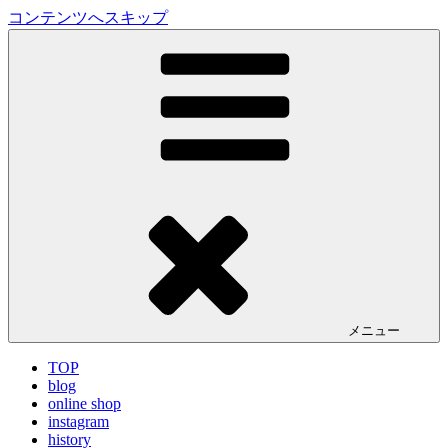
コンテンツへスキップ
LA VILLA ROUGE Blog
ラ ヴィラルージュ オフィシャルブログ
メニュー
TOP
blog
online shop
instagram
history