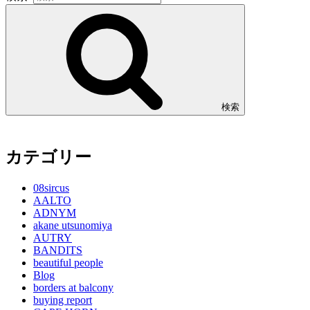
検索
カテゴリー
08sircus
AALTO
ADNYM
akane utsunomiya
AUTRY
BANDITS
beautiful people
Blog
borders at balcony
buying report