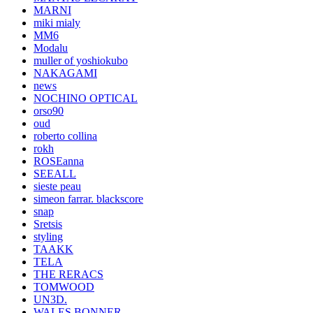
MARNI
miki mialy
MM6
Modalu
muller of yoshiokubo
NAKAGAMI
news
NOCHINO OPTICAL
orso90
oud
roberto collina
rokh
ROSEanna
SEEALL
sieste peau
simeon farrar. blackscore
snap
Sretsis
styling
TAAKK
TELA
THE RERACS
TOMWOOD
UN3D.
WALES BONNER