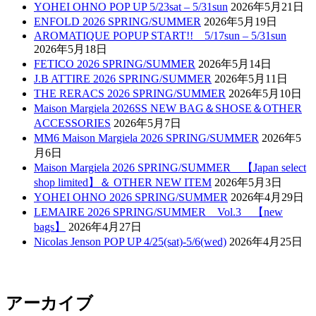
YOHEI OHNO POP UP 5/23sat – 5/31sun
2026年5月21日
ENFOLD 2026 SPRING/SUMMER
2026年5月19日
AROMATIQUE POPUP START!! 5/17sun – 5/31sun
2026年5月18日
FETICO 2026 SPRING/SUMMER
2026年5月14日
J.B ATTIRE 2026 SPRING/SUMMER
2026年5月11日
THE RERACS 2026 SPRING/SUMMER
2026年5月10日
Maison Margiela 2026SS NEW BAG＆SHOSE＆OTHER
ACCESSORIES
2026年5月7日
MM6 Maison Margiela 2026 SPRING/SUMMER
2026年5
月6日
Maison Margiela 2026 SPRING/SUMMER 【Japan select
shop limited】＆ OTHER NEW ITEM
2026年5月3日
YOHEI OHNO 2026 SPRING/SUMMER
2026年4月29日
LEMAIRE 2026 SPRING/SUMMER Vol.3 【new
bags】
2026年4月27日
Nicolas Jenson POP UP 4/25(sat)-5/6(wed)
2026年4月25日
アーカイブ