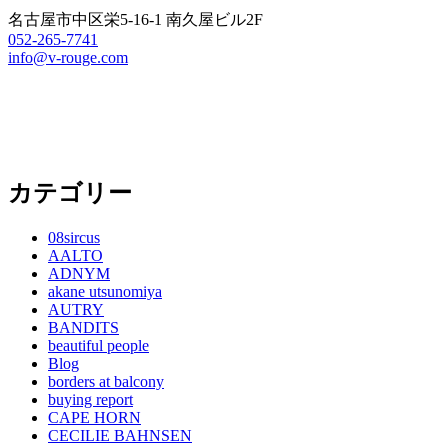
名古屋市中区栄5-16-1 南久屋ビル2F
052-265-7741
info@v-rouge.com
カテゴリー
08sircus
AALTO
ADNYM
akane utsunomiya
AUTRY
BANDITS
beautiful people
Blog
borders at balcony
buying report
CAPE HORN
CECILIE BAHNSEN