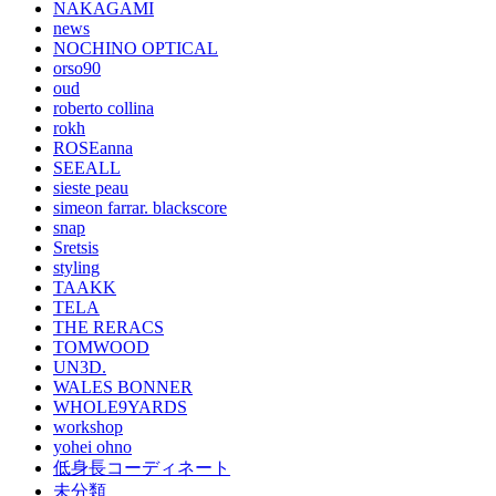
NAKAGAMI
news
NOCHINO OPTICAL
orso90
oud
roberto collina
rokh
ROSEanna
SEEALL
sieste peau
simeon farrar. blackscore
snap
Sretsis
styling
TAAKK
TELA
THE RERACS
TOMWOOD
UN3D.
WALES BONNER
WHOLE9YARDS
workshop
yohei ohno
低身長コーディネート
未分類