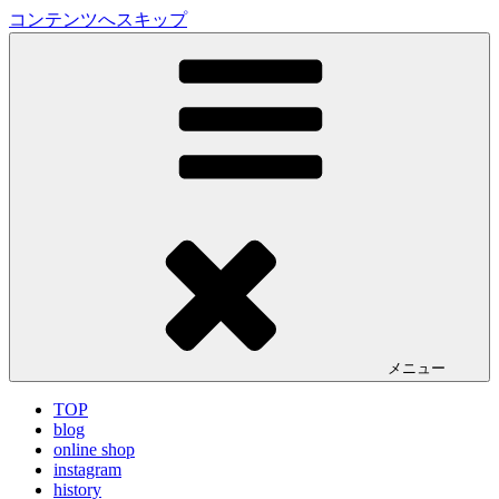
コンテンツへスキップ
LA VILLA ROUGE Blog
ラ ヴィラルージュ オフィシャルブログ
メニュー
TOP
blog
online shop
instagram
history