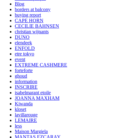
Blog
borders at balcony
buying report
CAPE HORN
CECILIE BAHNSEN
christian wijnants
DUNO
elendeek
ENFOLD
etre tokyo
event
EXTREME CASHMERE
forteforte
ghoud
information
INSCRIRE
isabelmarant etoile
JOANNA MAXHAM
Kiwanda
kloset
lavillarouge
LEMAIRE
less
Maison Margiela
MANTAS EZCARAY