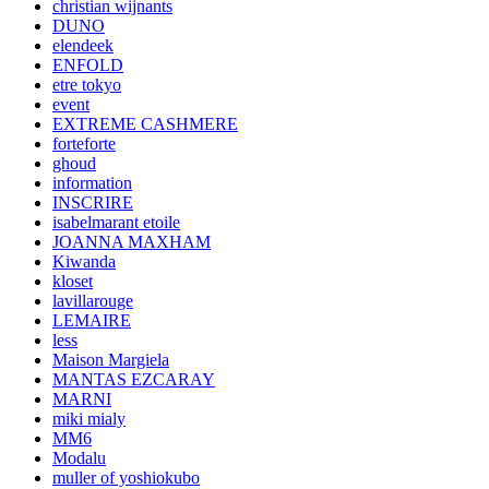
christian wijnants
DUNO
elendeek
ENFOLD
etre tokyo
event
EXTREME CASHMERE
forteforte
ghoud
information
INSCRIRE
isabelmarant etoile
JOANNA MAXHAM
Kiwanda
kloset
lavillarouge
LEMAIRE
less
Maison Margiela
MANTAS EZCARAY
MARNI
miki mialy
MM6
Modalu
muller of yoshiokubo