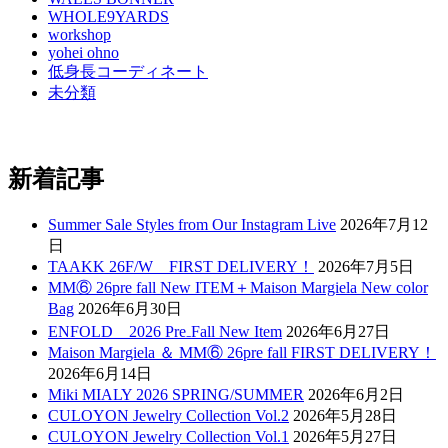
WHOLE9YARDS
workshop
yohei ohno
低身長コーディネート
未分類
新着記事
Summer Sale Styles from Our Instagram Live
2026年7月12
日
TAAKK 26F/W FIRST DELIVERY！
2026年7月5日
MM⑥ 26pre fall New ITEM＋Maison Margiela New color
Bag
2026年6月30日
ENFOLD 2026 Pre₋Fall New Item
2026年6月27日
Maison Margiela ＆ MM⑥ 26pre fall FIRST DELIVERY！
2026年6月14日
Miki MIALY 2026 SPRING/SUMMER
2026年6月2日
CULOYON Jewelry Collection Vol.2
2026年5月28日
CULOYON Jewelry Collection Vol.1
2026年5月27日