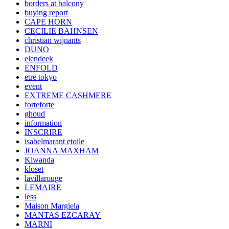
borders at balcony
buying report
CAPE HORN
CECILIE BAHNSEN
christian wijnants
DUNO
elendeek
ENFOLD
etre tokyo
event
EXTREME CASHMERE
forteforte
ghoud
information
INSCRIRE
isabelmarant etoile
JOANNA MAXHAM
Kiwanda
kloset
lavillarouge
LEMAIRE
less
Maison Margiela
MANTAS EZCARAY
MARNI