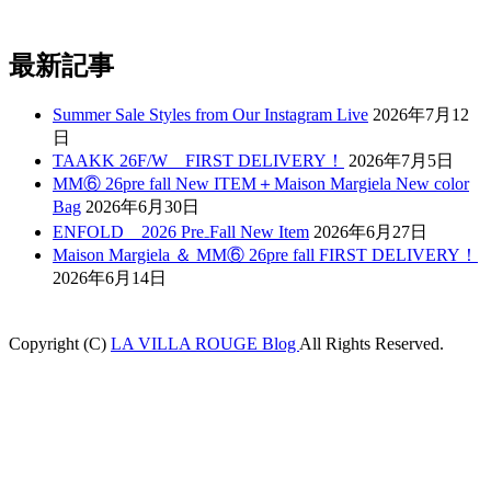
最新記事
Summer Sale Styles from Our Instagram Live
2026年7月12
日
TAAKK 26F/W FIRST DELIVERY！
2026年7月5日
MM⑥ 26pre fall New ITEM＋Maison Margiela New color
Bag
2026年6月30日
ENFOLD 2026 Pre₋Fall New Item
2026年6月27日
Maison Margiela ＆ MM⑥ 26pre fall FIRST DELIVERY！
2026年6月14日
Copyright (C)
LA VILLA ROUGE Blog
All Rights Reserved.
oliganbet
Holiganbet
Holiganbet
jojobet
nakitbahis
betpark
casibom
betcio