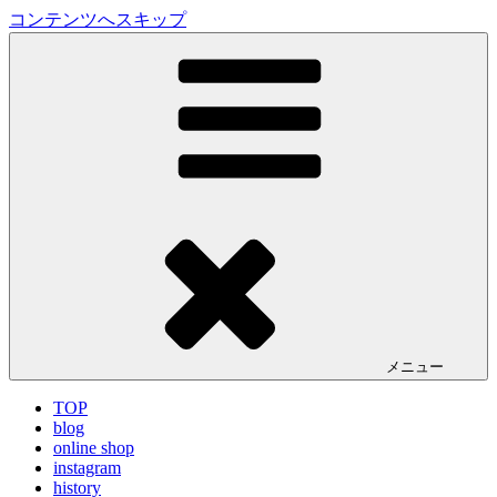
コンテンツへスキップ
LA VILLA ROUGE Blog
ラ ヴィラルージュ オフィシャルブログ
メニュー
TOP
blog
online shop
instagram
history