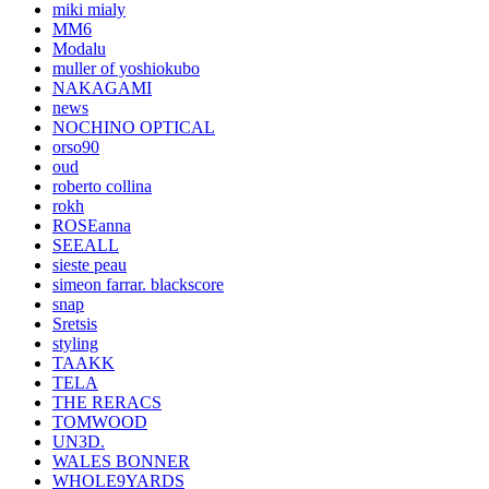
miki mialy
MM6
Modalu
muller of yoshiokubo
NAKAGAMI
news
NOCHINO OPTICAL
orso90
oud
roberto collina
rokh
ROSEanna
SEEALL
sieste peau
simeon farrar. blackscore
snap
Sretsis
styling
TAAKK
TELA
THE RERACS
TOMWOOD
UN3D.
WALES BONNER
WHOLE9YARDS