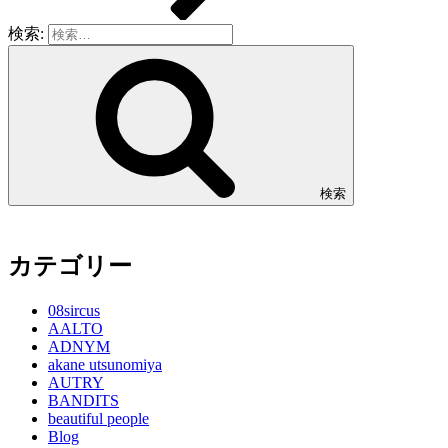
検索:
検索
カテゴリー
08sircus
AALTO
ADNYM
akane utsunomiya
AUTRY
BANDITS
beautiful people
Blog