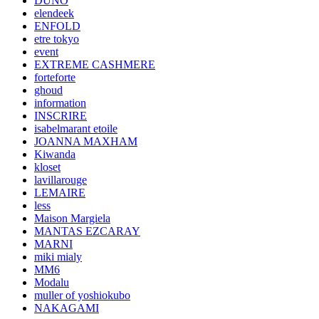
DUNO
elendeek
ENFOLD
etre tokyo
event
EXTREME CASHMERE
forteforte
ghoud
information
INSCRIRE
isabelmarant etoile
JOANNA MAXHAM
Kiwanda
kloset
lavillarouge
LEMAIRE
less
Maison Margiela
MANTAS EZCARAY
MARNI
miki mialy
MM6
Modalu
muller of yoshiokubo
NAKAGAMI