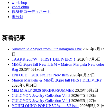
workshop
yohei ohno
低身長コーディネート
未分類
新着記事
Summer Sale Styles from Our Instagram Live
2026年7月12
日
TAAKK 26F/W FIRST DELIVERY！
2026年7月5日
MM⑥ 26pre fall New ITEM＋Maison Margiela New color
Bag
2026年6月30日
ENFOLD 2026 Pre₋Fall New Item
2026年6月27日
Maison Margiela ＆ MM⑥ 26pre fall FIRST DELIVERY！
2026年6月14日
Miki MIALY 2026 SPRING/SUMMER
2026年6月2日
CULOYON Jewelry Collection Vol.2
2026年5月28日
CULOYON Jewelry Collection Vol.1
2026年5月27日
YOHEI OHNO POP UP 5/23sat – 5/31sun
2026年5月21日