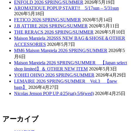
ENFOLD 2026 SPRING/SUMMER
2026年5月19日
AROMATIQUE POPUP START!! 5/17sun – 5/31sun
2026年5月18日
FETICO 2026 SPRING/SUMMER
2026年5月14日
J.B ATTIRE 2026 SPRING/SUMMER
2026年5月11日
THE RERACS 2026 SPRING/SUMMER
2026年5月10日
Maison Margiela 2026SS NEW BAG＆SHOSE＆OTHER
ACCESSORIES
2026年5月7日
MM6 Maison Margiela 2026 SPRING/SUMMER
2026年5
月6日
Maison Margiela 2026 SPRING/SUMMER 【Japan select
shop limited】＆ OTHER NEW ITEM
2026年5月3日
YOHEI OHNO 2026 SPRING/SUMMER
2026年4月29日
LEMAIRE 2026 SPRING/SUMMER Vol.3 【new
bags】
2026年4月27日
Nicolas Jenson POP UP 4/25(sat)-5/6(wed)
2026年4月25日
アーカイブ