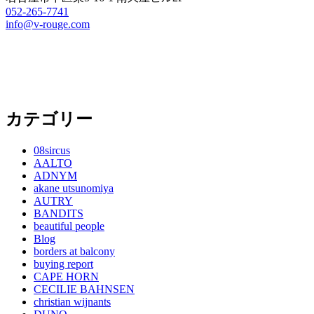
052-265-7741
info@v-rouge.com
カテゴリー
08sircus
AALTO
ADNYM
akane utsunomiya
AUTRY
BANDITS
beautiful people
Blog
borders at balcony
buying report
CAPE HORN
CECILIE BAHNSEN
christian wijnants