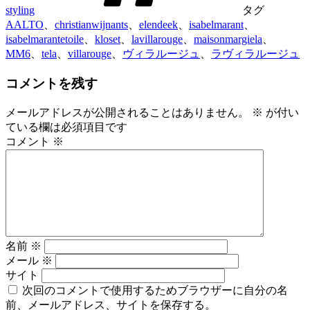
styling
タグ
AALTO
、
christianwijnants
、
elendeek
、
isabelmarant
、
isabelmarantetoile
、
kloset
、
lavillarouge
、
maisonmargiela
、
MM6
、
tela
、
villarouge
、
ヴィラルージュ
、
ラヴィラルージュ
コメントを残す
メールアドレスが公開されることはありません。
※
が付い
ている欄は必須項目です
コメント
※
名前
※
メール
※
サイト
次回のコメントで使用するためブラウザーに自分の名
前、メールアドレス、サイトを保存する。