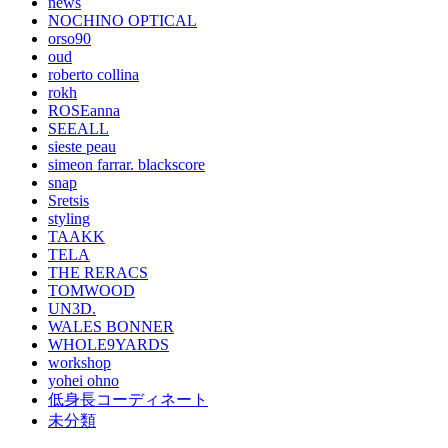
news
NOCHINO OPTICAL
orso90
oud
roberto collina
rokh
ROSEanna
SEEALL
sieste peau
simeon farrar. blackscore
snap
Sretsis
styling
TAAKK
TELA
THE RERACS
TOMWOOD
UN3D.
WALES BONNER
WHOLE9YARDS
workshop
yohei ohno
低身長コーディネート
未分類