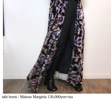
tabi boots / Maison Margiela 130,000yen+tax