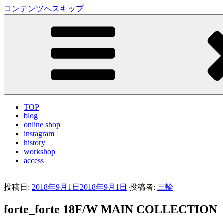
コンテンツへスキップ
LA VILLA ROUGE Blog
ラ ヴィラルージュ オフィシャルブログ
TOP
blog
online shop
instagram
history
workshop
access
投稿日:
2018年9月1日
2018年9月1日
投稿者:
三輪
forte_forte 18F/W MAIN COLLECTION