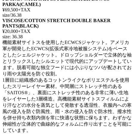
PARKA(CAMEL)
¥69,500+TAX
size/36.38
VISCOSE/COTTON STRETCH DOUBLE BAKER
PANTS(BLACK)
¥20,000+TAX
size: 36.38
機能素材サイトスを使用したECWCSジャケット。アメリカ
軍が開発したECWCS(拡張式寒冷地被服システム)をベース
としたシェルジャケット。ドロップショルダーで立体的な袖
とリラックスしたシルエットで現代的にアップデートしてい
ます。脱着可能な独立フードには小ぶりなツバが配されてお
り雨や太陽光を防ぐ役割。
1層目に組織感のあるコットンライクなポリエステルを使用
したスリーレイヤー素材。中間層にストレッチ性のある
「SAITOS®」、裏面にストレッチ性のある非常に薄い生地
をレイヤーした3層構造。高機能素材サイトスフィルムによ
り汗などの水分を蒸気として発散する透湿性、衣服内への寒
風の侵入を防ぐ防風性、雨・水の侵入を防ぐ防水性、撥水性
を併せ持ち衣類内側を常に快適な状態に保ちます。わずかな
伸縮性が立体的で曲線的なフォルムに作り出すことを可能に
しています。