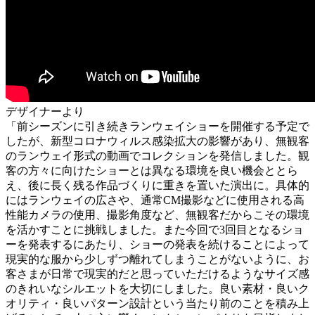
デザイナーより
「前シーズンに引き続きランウェイショーを開催する予定で
したが、新型コロナウィルス感染拡大の影響があり、無観客
のランウェイ形式の動画でコレクションを発信しました。観
客の方々に向けたショーとは異なる環境を良い機会ととら
え、後に長く残る作品づくりに重きを置いた演出に。具体的
にはランウェイの広さや、通常CM撮影などに使用される高
性能カメラの使用、撮影角度など、無観客だからこその環境
を活かすことに挑戦しました。また今回で3回目となるショ
ーを発表するにあたり、ショーの発表を続けることによって
現実的な服から少しずつ離れてしまうことがないように、お
客さまが日常で現実的だと思っていただけるようなサイズ感
のきれいなシルエットを大切にしました。良い素材・良いク
オリティ・良いパターン設計という当たり前のことを積み上