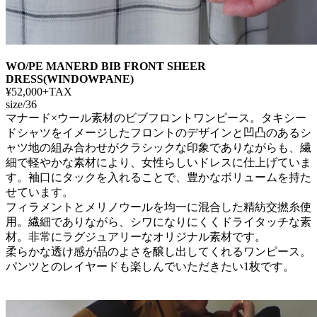
WO/PE MANERD BIB FRONT SHEER
DRESS(WINDOWPANE)
¥52,000+TAX
size/36
マナード×ウール素材のビブフロントワンピース。タキシー
ドシャツをイメージしたフロントのデザインと凹凸のあるシ
ャツ地の組み合わせがクラシックな印象でありながらも、繊
細で軽やかな素材により、女性らしいドレスに仕上げていま
す。袖口にタックを入れることで、豊かなボリュームを持た
せています。
フィラメントとメリノウールを均一に混合した精紡交撚糸使
用。繊細でありながら、シワになりにくくドライタッチな素
材。非常にラグジュアリーなオリジナル素材です。
柔らかな透け感が品のよさを醸し出してくれるワンピース。
パンツとのレイヤードも楽しんでいただきたい1枚です。