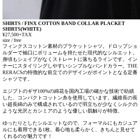
SHIRTS / FINX COTTON BAND COLLAR PLACKET
SHIRTS(WHITE)
¥27,500+TAX
size / free
フィンクスコットン素材のプラケットシャツ。ドロップショ
ルダーで袖口にボリュームを持たせた現代的なシルエット。
身頃もシェイプがなくストレートに落ちるラインです。イン
ナーにスタイリングしやすいシンプルなバンドカラー。THE
RERACSの特徴的な前立てのデザインがポイントとなる定番
シャツです。
エジプトのギザ100%の綿花を国内工場の確かな技術で紡績
した、コンパクトコットン糸を使用しています。繊維長の長
い超長綿のみで構成されているので羽立ちが少なくシルクの
ような光沢とカシミアのような優しい肌触りが特徴。
ゆったりとしたシルエットなので、フォーマルにもカジュア
ルにも着用できる1枚。着心地も柔らかく、きちんと見せて
くれるのが魅力です！