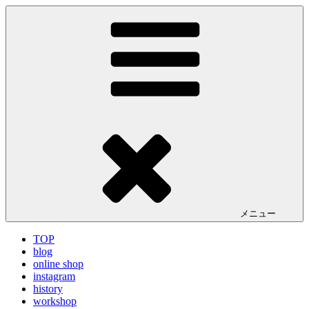
コ
LA VILLA ROUGE Blog
ラ ヴィラルージュ オフィシャルブログ
ン
テ
ン
ツ
へ
ス
キ
ッ
プ
メニュー
TOP
blog
online shop
instagram
history
workshop