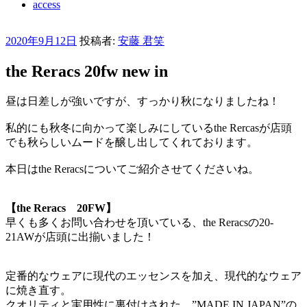
access
投
2020年9月12日
投稿者:
安藤 君笑
稿
the Reracs 20fw new in
日:
昼は日差しが強いですが、すっかり秋になりましたね！
私的にも秋冬に向かって楽しみにしているthe Rercasが店頭
でも秋らしいムードを醸し出してくれております。
本日はthe Reracsについてご紹介させてくださいね。
【the Reracs 20FW】
早くも多くお問い合わせを頂いている、the Reracsの20-
21AWが店頭に出揃いました！
定番的なウェアに現代のエッセンスを加え、現代的なウェア
に焼き直す。
クオリティと実用性に裏付けされた、”MADE IN JAPAN”の