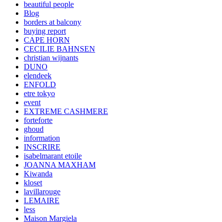
beautiful people
Blog
borders at balcony
buying report
CAPE HORN
CECILIE BAHNSEN
christian wijnants
DUNO
elendeek
ENFOLD
etre tokyo
event
EXTREME CASHMERE
forteforte
ghoud
information
INSCRIRE
isabelmarant etoile
JOANNA MAXHAM
Kiwanda
kloset
lavillarouge
LEMAIRE
less
Maison Margiela