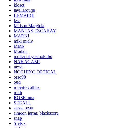
kloset
lavillarouge
LEMAIRE
less
Maison Margiela
MANTAS EZCARAY
MARNI
miki mialy
MM6
Modalu
muller of yoshiokubo
NAKAGAMI
news
NOCHINO OPTICAL
orso90
oud
roberto collina
rokh
ROSEanna
SEEALL
sieste peau
simeon farrar. blackscore
snap
Sretsis