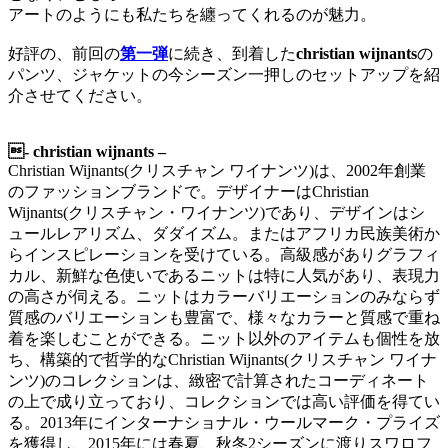
アートのようにも私たちを纏ってくれるのが魅力。
好評の、前回の
第一弾
に続き、到着した
christian wijnants
の
パンツ、ジャケットの今シーズン一押しのセットアップを紹
介させてください。
- christian wijnants –
Christian Wijnants(クリスチャン ワイナンツ)は、2002年創業
のファッションブランドで。デザイナーはChristian
Wijnants(クリスチャン・ワイナンツ)であり、デザインはシ
ュールレアリズム、ダダイズム。またはアフリカ民族美術か
らインスピレーションを受けている。高級感がありグラフィ
カル、新鮮な色使いであるニットは特に人気があり、表現力
の高さが伺える。ニットはカラーバリエーションのみならず
質感のバリエーションも豊富で、様々なカラーと質感で重ね
着を楽しむことができる。ニット以外のアイテムも個性を放
ち、構築的で哲学的なChristian Wijnants(クリスチャン ワイナ
ンツ)のコレクションは、緻密で計算されたコーディネート
の上で成り立っており、コレクションでは高い評価を得てい
る。2013年にインターナショナル・ウールマーク・プライズ
を獲得し、2015年には春夏、秋冬2シーズンに渡りスワロフ