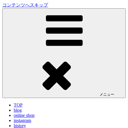
コンテンツへスキップ
LA VILLA ROUGE Blog
ラ ヴィラルージュ オフィシャルブログ
メニュー
TOP
blog
online shop
instagram
history