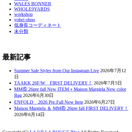
WALES BONNER
WHOLE9YARDS
workshop
yohei ohno
低身長コーディネート
未分類
最新記事
Summer Sale Styles from Our Instagram Live
2026年7月12
日
TAAKK 26F/W FIRST DELIVERY！
2026年7月5日
MM⑥ 26pre fall New ITEM＋Maison Margiela New color
Bag
2026年6月30日
ENFOLD 2026 Pre₋Fall New Item
2026年6月27日
Maison Margiela ＆ MM⑥ 26pre fall FIRST DELIVERY！
2026年6月14日