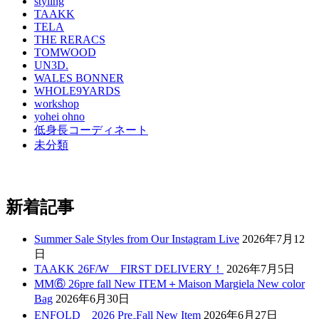
styling
TAAKK
TELA
THE RERACS
TOMWOOD
UN3D.
WALES BONNER
WHOLE9YARDS
workshop
yohei ohno
低身長コーディネート
未分類
新着記事
Summer Sale Styles from Our Instagram Live
2026年7月12
日
TAAKK 26F/W FIRST DELIVERY！
2026年7月5日
MM⑥ 26pre fall New ITEM＋Maison Margiela New color
Bag
2026年6月30日
ENFOLD 2026 Pre₋Fall New Item
2026年6月27日