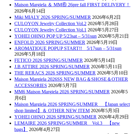
Maison Margiela ＆ MM⑥ 26pre fall FIRST DELIVERY！
2026年6月14日
Miki MIALY 2026 SPRING/SUMMER
2026年6月2日
CULOYON Jewelry Collection Vol.2
2026年5月28日
CULOYON Jewelry Collection Vol.1
2026年5月27日
YOHEI OHNO POP UP 5/23sat – 5/31sun
2026年5月21日
ENFOLD 2026 SPRING/SUMMER
2026年5月19日
AROMATIQUE POPUP START!! 5/17sun – 5/31sun
2026年5月18日
FETICO 2026 SPRING/SUMMER
2026年5月14日
J.B ATTIRE 2026 SPRING/SUMMER
2026年5月11日
THE RERACS 2026 SPRING/SUMMER
2026年5月10日
Maison Margiela 2026SS NEW BAG＆SHOSE＆OTHER
ACCESSORIES
2026年5月7日
MM6 Maison Margiela 2026 SPRING/SUMMER
2026年5
月6日
Maison Margiela 2026 SPRING/SUMMER 【Japan select
shop limited】＆ OTHER NEW ITEM
2026年5月3日
YOHEI OHNO 2026 SPRING/SUMMER
2026年4月29日
LEMAIRE 2026 SPRING/SUMMER Vol.3 【new
bags】
2026年4月27日