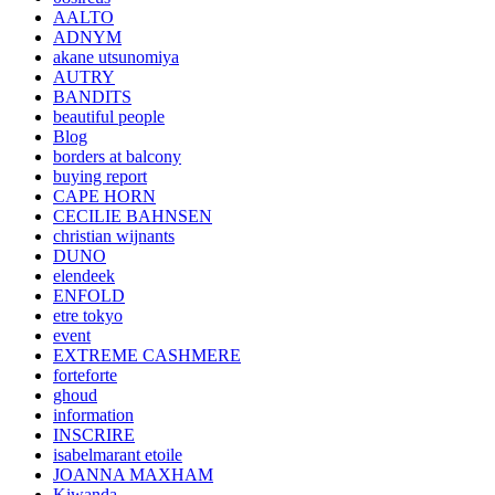
AALTO
ADNYM
akane utsunomiya
AUTRY
BANDITS
beautiful people
Blog
borders at balcony
buying report
CAPE HORN
CECILIE BAHNSEN
christian wijnants
DUNO
elendeek
ENFOLD
etre tokyo
event
EXTREME CASHMERE
forteforte
ghoud
information
INSCRIRE
isabelmarant etoile
JOANNA MAXHAM
Kiwanda