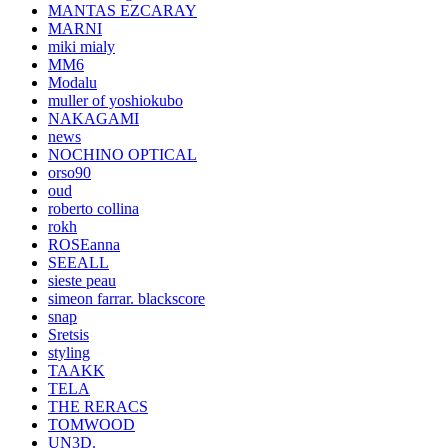
MANTAS EZCARAY
MARNI
miki mialy
MM6
Modalu
muller of yoshiokubo
NAKAGAMI
news
NOCHINO OPTICAL
orso90
oud
roberto collina
rokh
ROSEanna
SEEALL
sieste peau
simeon farrar. blackscore
snap
Sretsis
styling
TAAKK
TELA
THE RERACS
TOMWOOD
UN3D.