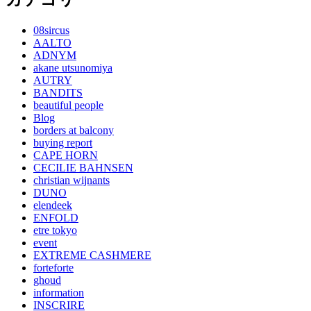
08sircus
AALTO
ADNYM
akane utsunomiya
AUTRY
BANDITS
beautiful people
Blog
borders at balcony
buying report
CAPE HORN
CECILIE BAHNSEN
christian wijnants
DUNO
elendeek
ENFOLD
etre tokyo
event
EXTREME CASHMERE
forteforte
ghoud
information
INSCRIRE