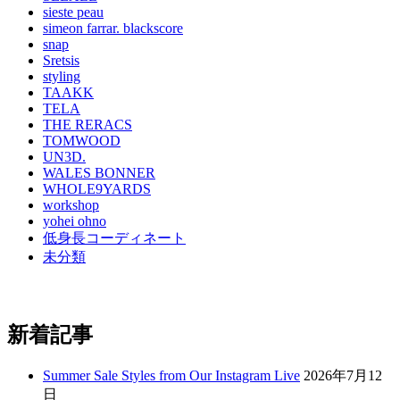
sieste peau
simeon farrar. blackscore
snap
Sretsis
styling
TAAKK
TELA
THE RERACS
TOMWOOD
UN3D.
WALES BONNER
WHOLE9YARDS
workshop
yohei ohno
低身長コーディネート
未分類
新着記事
Summer Sale Styles from Our Instagram Live
2026年7月12
日