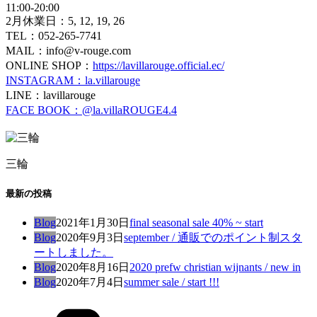
11:00-20:00
2月休業日：5, 12, 19, 26
TEL：052-265-7741
MAIL：info@v-rouge.com
ONLINE SHOP：
https://lavillarouge.official.ec/
INSTAGRAM：la.villarouge
LINE：lavillarouge
FACE BOOK：@la.villaROUGE4.4
三輪
最新の投稿
Blog
2021年1月30日
final seasonal sale 40% ~ start
Blog
2020年9月3日
september / 通販でのポイント制スタ
ートしました。
Blog
2020年8月16日
2020 prefw christian wijnants / new in
Blog
2020年7月4日
summer sale / start !!!