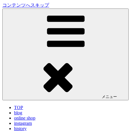
コンテンツへスキップ
LA VILLA ROUGE Blog
ラ ヴィラルージュ オフィシャルブログ
メニュー
TOP
blog
online shop
instagram
history