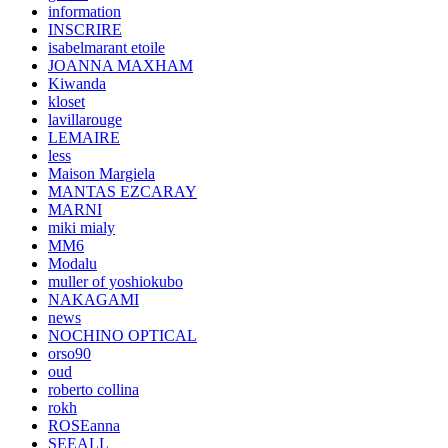
information
INSCRIRE
isabelmarant etoile
JOANNA MAXHAM
Kiwanda
kloset
lavillarouge
LEMAIRE
less
Maison Margiela
MANTAS EZCARAY
MARNI
miki mialy
MM6
Modalu
muller of yoshiokubo
NAKAGAMI
news
NOCHINO OPTICAL
orso90
oud
roberto collina
rokh
ROSEanna
SEEALL