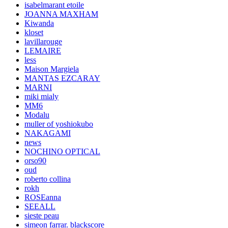
isabelmarant etoile
JOANNA MAXHAM
Kiwanda
kloset
lavillarouge
LEMAIRE
less
Maison Margiela
MANTAS EZCARAY
MARNI
miki mialy
MM6
Modalu
muller of yoshiokubo
NAKAGAMI
news
NOCHINO OPTICAL
orso90
oud
roberto collina
rokh
ROSEanna
SEEALL
sieste peau
simeon farrar. blackscore