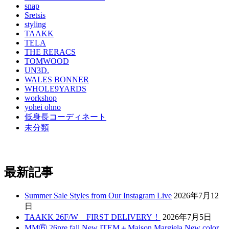
snap
Sretsis
styling
TAAKK
TELA
THE RERACS
TOMWOOD
UN3D.
WALES BONNER
WHOLE9YARDS
workshop
yohei ohno
低身長コーディネート
未分類
最新記事
Summer Sale Styles from Our Instagram Live
2026年7月12
日
TAAKK 26F/W FIRST DELIVERY！
2026年7月5日
MM⑥ 26pre fall New ITEM＋Maison Margiela New color