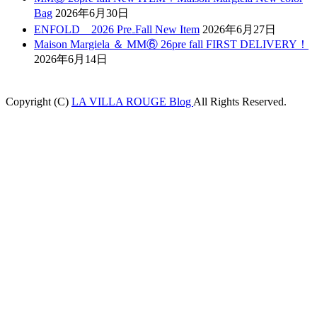
Bag
2026年6月30日
ENFOLD 2026 Pre₋Fall New Item
2026年6月27日
Maison Margiela ＆ MM⑥ 26pre fall FIRST DELIVERY！
2026年6月14日
Copyright (C)
LA VILLA ROUGE Blog
All Rights Reserved.
anbet
Holiganbet
jojobet
grandpashabet
betpark
casibom
betcio
Grandpasha