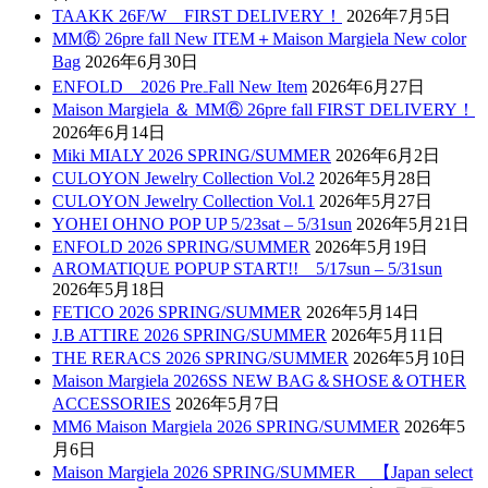
TAAKK 26F/W FIRST DELIVERY！
2026年7月5日
MM⑥ 26pre fall New ITEM＋Maison Margiela New color
Bag
2026年6月30日
ENFOLD 2026 Pre₋Fall New Item
2026年6月27日
Maison Margiela ＆ MM⑥ 26pre fall FIRST DELIVERY！
2026年6月14日
Miki MIALY 2026 SPRING/SUMMER
2026年6月2日
CULOYON Jewelry Collection Vol.2
2026年5月28日
CULOYON Jewelry Collection Vol.1
2026年5月27日
YOHEI OHNO POP UP 5/23sat – 5/31sun
2026年5月21日
ENFOLD 2026 SPRING/SUMMER
2026年5月19日
AROMATIQUE POPUP START!! 5/17sun – 5/31sun
2026年5月18日
FETICO 2026 SPRING/SUMMER
2026年5月14日
J.B ATTIRE 2026 SPRING/SUMMER
2026年5月11日
THE RERACS 2026 SPRING/SUMMER
2026年5月10日
Maison Margiela 2026SS NEW BAG＆SHOSE＆OTHER
ACCESSORIES
2026年5月7日
MM6 Maison Margiela 2026 SPRING/SUMMER
2026年5
月6日
Maison Margiela 2026 SPRING/SUMMER 【Japan select