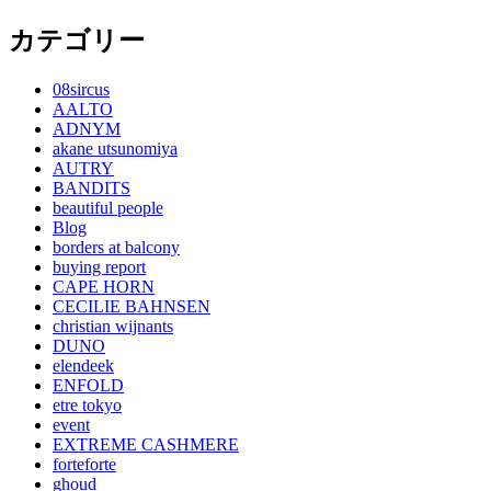
カテゴリー
08sircus
AALTO
ADNYM
akane utsunomiya
AUTRY
BANDITS
beautiful people
Blog
borders at balcony
buying report
CAPE HORN
CECILIE BAHNSEN
christian wijnants
DUNO
elendeek
ENFOLD
etre tokyo
event
EXTREME CASHMERE
forteforte
ghoud