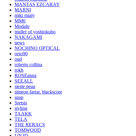
MANTAS EZCARAY
MARNI
miki mialy
MM6
Modalu
muller of yoshiokubo
NAKAGAMI
news
NOCHINO OPTICAL
orso90
oud
roberto collina
rokh
ROSEanna
SEEALL
sieste peau
simeon farrar. blackscore
snap
Sretsis
styling
TAAKK
TELA
THE RERACS
TOMWOOD
UN3D.