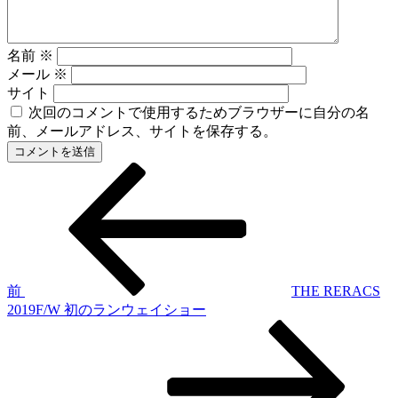
名前
※
メール
※
サイト
次回のコメントで使用するためブラウザーに自分の名
前、メールアドレス、サイトを保存する。
前
投
の
稿
投
稿
ナ
ビ
ゲ
前
THE RERACS
2019F/W 初のランウェイショー
ー
次
シ
の
投
ョ
稿