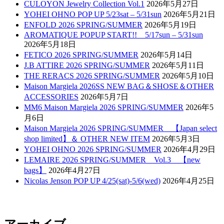
CULOYON Jewelry Collection Vol.1
2026年5月27日
YOHEI OHNO POP UP 5/23sat – 5/31sun
2026年5月21日
ENFOLD 2026 SPRING/SUMMER
2026年5月19日
AROMATIQUE POPUP START!! 5/17sun – 5/31sun
2026年5月18日
FETICO 2026 SPRING/SUMMER
2026年5月14日
J.B ATTIRE 2026 SPRING/SUMMER
2026年5月11日
THE RERACS 2026 SPRING/SUMMER
2026年5月10日
Maison Margiela 2026SS NEW BAG＆SHOSE＆OTHER
ACCESSORIES
2026年5月7日
MM6 Maison Margiela 2026 SPRING/SUMMER
2026年5
月6日
Maison Margiela 2026 SPRING/SUMMER 【Japan select
shop limited】＆ OTHER NEW ITEM
2026年5月3日
YOHEI OHNO 2026 SPRING/SUMMER
2026年4月29日
LEMAIRE 2026 SPRING/SUMMER Vol.3 【new
bags】
2026年4月27日
Nicolas Jenson POP UP 4/25(sat)-5/6(wed)
2026年4月25日