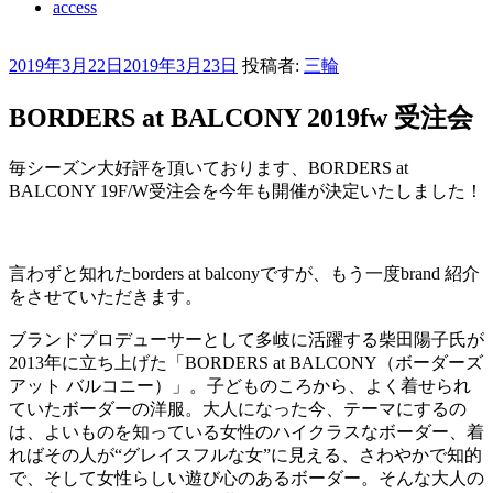
access
投
2019年3月22日
2019年3月23日
投稿者:
三輪
稿
日:
BORDERS at BALCONY 2019fw 受注会
毎シーズン大好評を頂いております、BORDERS at
BALCONY 19F/W受注会を今年も開催が決定いたしました！
言わずと知れたborders at balconyですが、もう一度brand 紹介
をさせていただきます。
ブランドプロデューサーとして多岐に活躍する柴田陽子氏が
2013年に立ち上げた「BORDERS at BALCONY（ボーダーズ
アット バルコニー）」。子どものころから、よく着せられ
ていたボーダーの洋服。大人になった今、テーマにするの
は、よいものを知っている女性のハイクラスなボーダー、着
ればその人が“グレイスフルな女”に見える、さわやかで知的
で、そして女性らしい遊び心のあるボーダー。そんな大人の