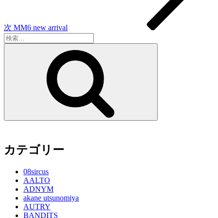
ン
次
MM6 new arrival
検
索:
検
索
カテゴリー
08sircus
AALTO
ADNYM
akane utsunomiya
AUTRY
BANDITS