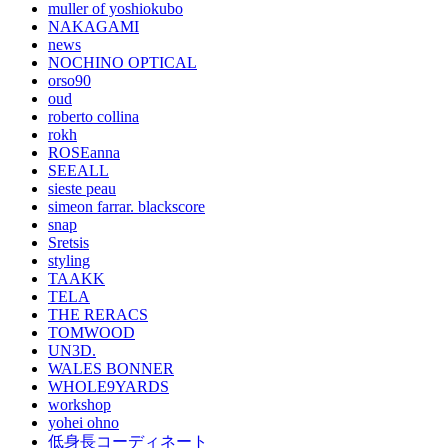
muller of yoshiokubo
NAKAGAMI
news
NOCHINO OPTICAL
orso90
oud
roberto collina
rokh
ROSEanna
SEEALL
sieste peau
simeon farrar. blackscore
snap
Sretsis
styling
TAAKK
TELA
THE RERACS
TOMWOOD
UN3D.
WALES BONNER
WHOLE9YARDS
workshop
yohei ohno
低身長コーディネート