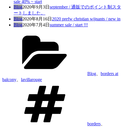
sale 40% ~ start
Blog
2020年9月3日
september / 通販でのポイント制スタ
ートしました。
Blog
2020年8月16日
2020 prefw christian wijnants / new in
Blog
2020年7月4日
summer sale / start !!!
カ
テ
ゴ
リ
ー
Blog
、
borders at
balcony
、
lavillarouge
タ
グ
borders
、