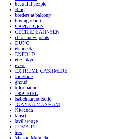
beautiful people
Blog
borders at balcony
buying report
CAPE HORN
CECILIE BAHNSEN
christian wijnants
DUNO
elendeek
ENFOLD
etre tokyo
event
EXTREME CASHMERE
forteforte
ghoud
information
INSCRIRE
isabelmarant etoile
JOANNA MAXHAM
Kiwanda
kloset
lavillarouge
LEMAIRE
less
Maison Margiela