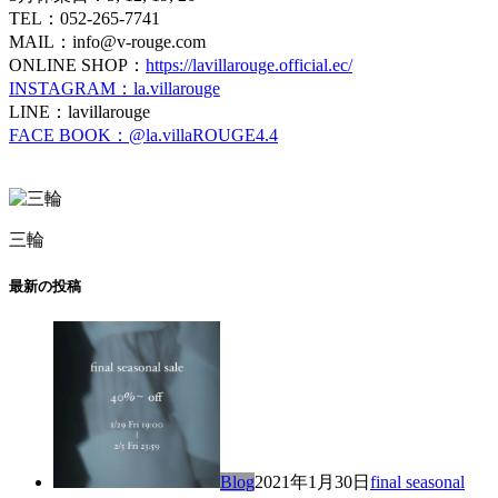
TEL：052-265-7741
MAIL：info@v-rouge.com
ONLINE SHOP：
https://lavillarouge.official.ec/
INSTAGRAM：la.villarouge
LINE：lavillarouge
FACE BOOK：@la.villaROUGE4.4
三輪
最新の投稿
Blog
2021年1月30日
final seasonal