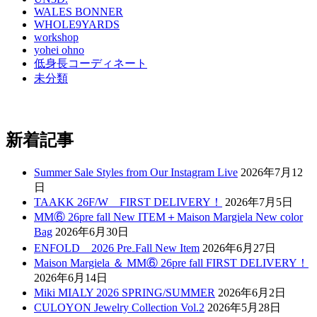
WALES BONNER
WHOLE9YARDS
workshop
yohei ohno
低身長コーディネート
未分類
新着記事
Summer Sale Styles from Our Instagram Live
2026年7月12
日
TAAKK 26F/W FIRST DELIVERY！
2026年7月5日
MM⑥ 26pre fall New ITEM＋Maison Margiela New color
Bag
2026年6月30日
ENFOLD 2026 Pre₋Fall New Item
2026年6月27日
Maison Margiela ＆ MM⑥ 26pre fall FIRST DELIVERY！
2026年6月14日
Miki MIALY 2026 SPRING/SUMMER
2026年6月2日
CULOYON Jewelry Collection Vol.2
2026年5月28日