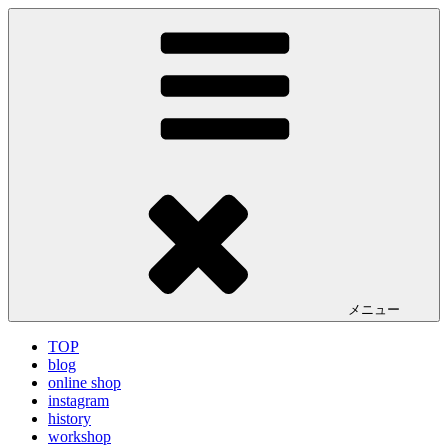
コ
LA VILLA ROUGE Blog
ラ ヴィラルージュ オフィシャルブログ
ン
テ
ン
ツ
へ
ス
キ
ッ
プ
メニュー
TOP
blog
online shop
instagram
history
workshop