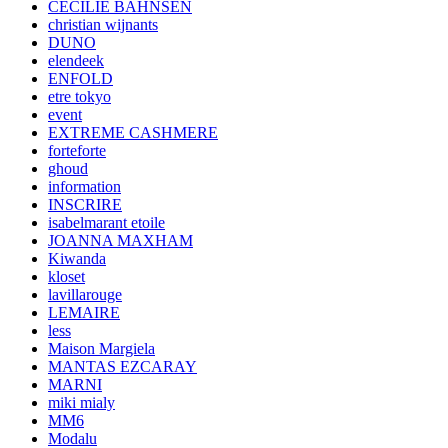
CECILIE BAHNSEN
christian wijnants
DUNO
elendeek
ENFOLD
etre tokyo
event
EXTREME CASHMERE
forteforte
ghoud
information
INSCRIRE
isabelmarant etoile
JOANNA MAXHAM
Kiwanda
kloset
lavillarouge
LEMAIRE
less
Maison Margiela
MANTAS EZCARAY
MARNI
miki mialy
MM6
Modalu