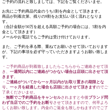
ご予約の流れと致しましては、下記をご覧くださいませ。
お先にご予約商品代金のうち1割を内金として頂きます。
商品が到着次第、残りの9割をお支払い頂く流れとなりま
す。
（合計金額が30万を超える高額ご予約の場合には、5割を内
金として頂きます）
メールやお電話でもご予約は受け付けております。
また、ご予約を承る際、重ねてお願いさせて頂いております
が、下記の事項を必ず守っていただきますようお願い致しま
す。
・ご予約商品が到着致しましたらこちらからご連絡させて頂
き、
一週間以内にご連絡がつかない場合は店頭に出させて頂
きます
。
・
ご連絡がついてから一ヶ月以内がお取り置きの期限とな
り、一ヶ月を経過した場合も店頭に出させて頂きます
のでご
了承くださいませ。
・
無断でご予約商品をキャンセル
されますと今後
ブランド問
わず当店でのご予約をお断り
させて頂きますので、何卒よろ
しくお願い致します。内金のご返金も致しかねますのでご了