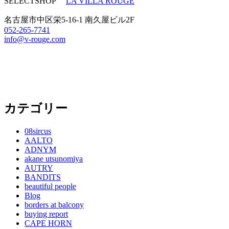
SELECTSHOP
LA VILLA ROUGE
名古屋市中区栄5-16-1 南久屋ビル2F
052-265-7741
info@v-rouge.com
カテゴリー
08sircus
AALTO
ADNYM
akane utsunomiya
AUTRY
BANDITS
beautiful people
Blog
borders at balcony
buying report
CAPE HORN