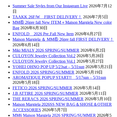
Summer Sale Styles from Our Instagram Live
2026年7月12
日
TAAKK 26F/W FIRST DELIVERY！
2026年7月5日
MM⑥ 26pre fall New ITEM＋Maison Margiela New color
Bag
2026年6月30日
ENFOLD 2026 Pre₋Fall New Item
2026年6月27日
Maison Margiela ＆ MM⑥ 26pre fall FIRST DELIVERY！
2026年6月14日
Miki MIALY 2026 SPRING/SUMMER
2026年6月2日
CULOYON Jewelry Collection Vol.2
2026年5月28日
CULOYON Jewelry Collection Vol.1
2026年5月27日
YOHEI OHNO POP UP 5/23sat – 5/31sun
2026年5月21日
ENFOLD 2026 SPRING/SUMMER
2026年5月19日
AROMATIQUE POPUP START!! 5/17sun – 5/31sun
2026年5月18日
FETICO 2026 SPRING/SUMMER
2026年5月14日
J.B ATTIRE 2026 SPRING/SUMMER
2026年5月11日
THE RERACS 2026 SPRING/SUMMER
2026年5月10日
Maison Margiela 2026SS NEW BAG＆SHOSE＆OTHER
ACCESSORIES
2026年5月7日
MM6 Maison Margiela 2026 SPRING/SUMMER
2026年5