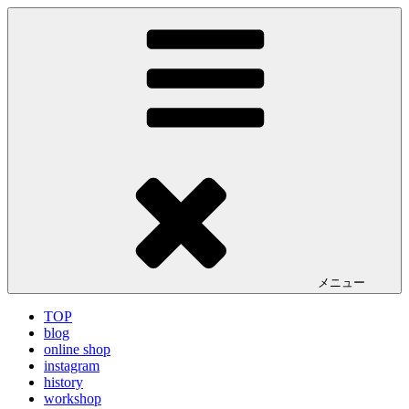
コ
LA VILLA ROUGE Blog
ラ ヴィラルージュ オフィシャルブログ
ン
テ
ン
ツ
へ
ス
キ
ッ
プ
メニュー
TOP
blog
online shop
instagram
history
workshop