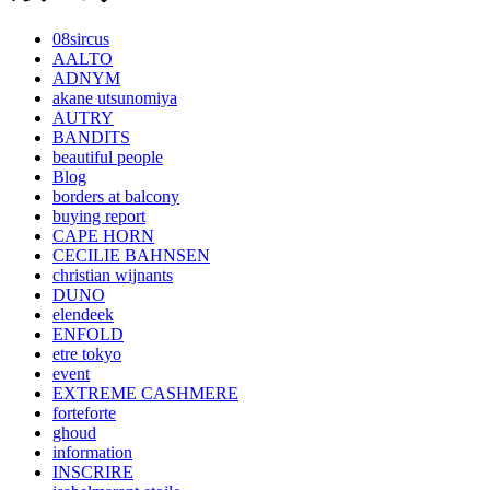
08sircus
AALTO
ADNYM
akane utsunomiya
AUTRY
BANDITS
beautiful people
Blog
borders at balcony
buying report
CAPE HORN
CECILIE BAHNSEN
christian wijnants
DUNO
elendeek
ENFOLD
etre tokyo
event
EXTREME CASHMERE
forteforte
ghoud
information
INSCRIRE