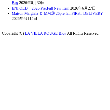
Bag
2026年6月30日
ENFOLD 2026 Pre₋Fall New Item
2026年6月27日
Maison Margiela ＆ MM⑥ 26pre fall FIRST DELIVERY！
2026年6月14日
Copyright (C)
LA VILLA ROUGE Blog
All Rights Reserved.
ojobet
grandpashabet
betpark
casibom
betcio
Grandpashabet
betwoon giriş