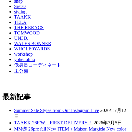
snap
Sretsis
styling
TAAKK
TELA
THE RERACS
TOMWOOD
UN3D.
WALES BONNER
WHOLE9YARDS
workshop
yohei ohno
低身長コーディネート
未分類
最新記事
Summer Sale Styles from Our Instagram Live
2026年7月12
日
TAAKK 26F/W FIRST DELIVERY！
2026年7月5日
MM⑥ 26pre fall New ITEM＋Maison Margiela New color