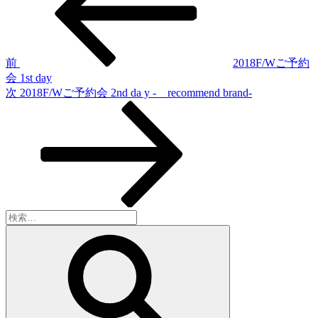
稿
ナ
ビ
ゲ
前
2018F/Wご予約
会 1st day
ー
次
次
2018F/Wご予約会 2nd da y - recommend brand-
シ
の
投
ョ
稿
ン
検
索:
検
索