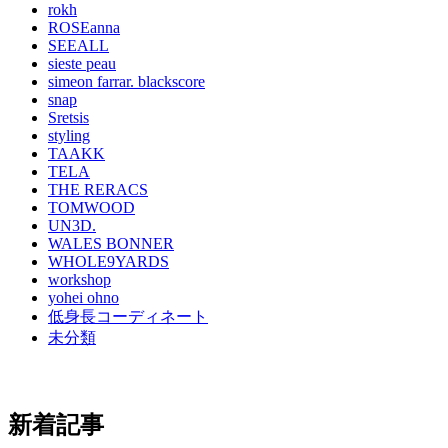
rokh
ROSEanna
SEEALL
sieste peau
simeon farrar. blackscore
snap
Sretsis
styling
TAAKK
TELA
THE RERACS
TOMWOOD
UN3D.
WALES BONNER
WHOLE9YARDS
workshop
yohei ohno
低身長コーディネート
未分類
新着記事