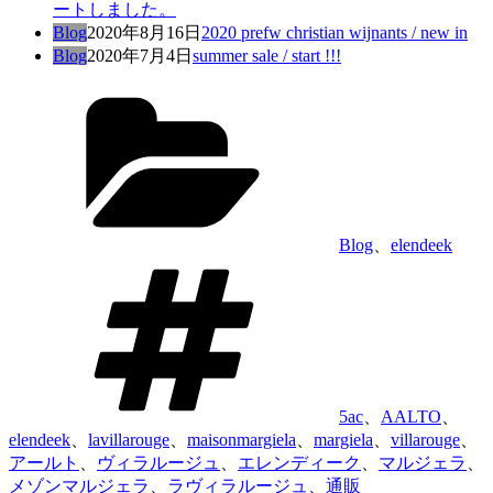
ートしました。
Blog
2020年8月16日
2020 prefw christian wijnants / new in
Blog
2020年7月4日
summer sale / start !!!
カ
テ
ゴ
リ
ー
Blog
、
elendeek
タ
グ
5ac
、
AALTO
、
elendeek
、
lavillarouge
、
maisonmargiela
、
margiela
、
villarouge
、
アールト
、
ヴィラルージュ
、
エレンディーク
、
マルジェラ
、
メゾンマルジェラ
、
ラヴィラルージュ
、
通販