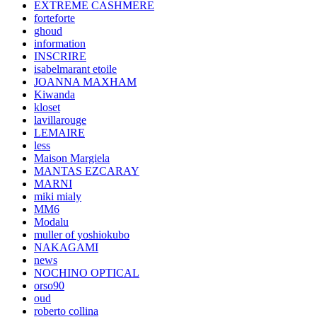
EXTREME CASHMERE
forteforte
ghoud
information
INSCRIRE
isabelmarant etoile
JOANNA MAXHAM
Kiwanda
kloset
lavillarouge
LEMAIRE
less
Maison Margiela
MANTAS EZCARAY
MARNI
miki mialy
MM6
Modalu
muller of yoshiokubo
NAKAGAMI
news
NOCHINO OPTICAL
orso90
oud
roberto collina