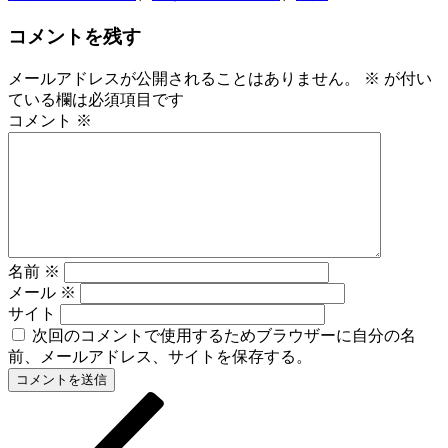
コメントを残す
メールアドレスが公開されることはありません。
※
が付い
ている欄は必須項目です
コメント
※
名前
※
メール
※
サイト
次回のコメントで使用するためブラウザーに自分の名
前、メールアドレス、サイトを保存する。
前
投
の
稿
投