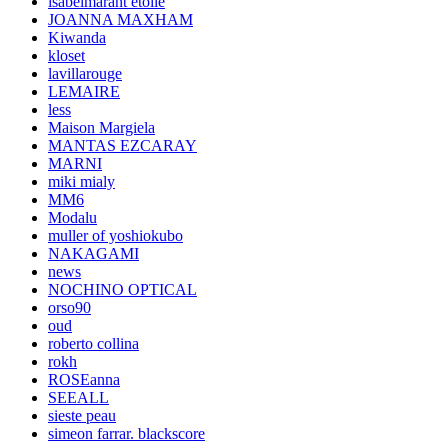
isabelmarant etoile
JOANNA MAXHAM
Kiwanda
kloset
lavillarouge
LEMAIRE
less
Maison Margiela
MANTAS EZCARAY
MARNI
miki mialy
MM6
Modalu
muller of yoshiokubo
NAKAGAMI
news
NOCHINO OPTICAL
orso90
oud
roberto collina
rokh
ROSEanna
SEEALL
sieste peau
simeon farrar. blackscore