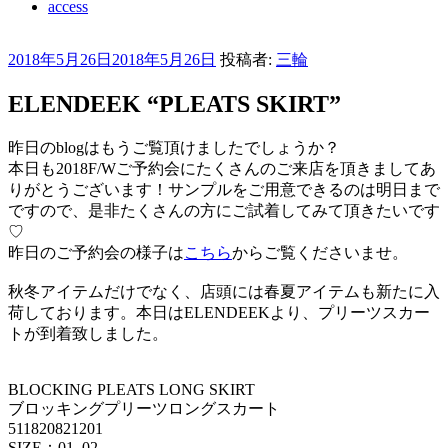
access
投
2018年5月26日
2018年5月26日
投稿者:
三輪
稿
ELENDEEK “PLEATS SKIRT”
日:
昨日のblogはもうご覧頂けましたでしょうか？
本日も2018F/Wご予約会にたくさんのご来店を頂きましてあ
りがとうございます！サンプルをご用意できるのは明日まで
ですので、是非たくさんの方にご試着してみて頂きたいです
♡
昨日のご予約会の様子は
こちら
からご覧くださいませ。
秋冬アイテムだけでなく、店頭には春夏アイテムも新たに入
荷しております。本日はELENDEEKより、プリーツスカー
トが到着致しました。
BLOCKING PLEATS LONG SKIRT
ブロッキングプリーツロングスカート
511820821201
SIZE：01, 02