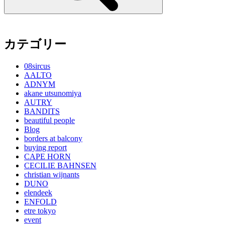
カテゴリー
08sircus
AALTO
ADNYM
akane utsunomiya
AUTRY
BANDITS
beautiful people
Blog
borders at balcony
buying report
CAPE HORN
CECILIE BAHNSEN
christian wijnants
DUNO
elendeek
ENFOLD
etre tokyo
event