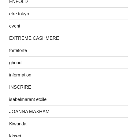
ENFOLD
etre tokyo
event
EXTREME CASHMERE
forteforte
ghoud
information
INSCRIRE
isabelmarant etoile
JOANNA MAXHAM
Kiwanda
kloset