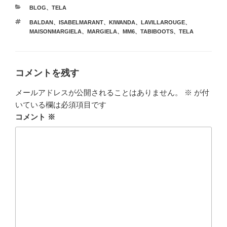
カ
BLOG
、
TELA
テ
タ
BALDAN
、
ISABELMARANT
、
KIWANDA
、
LAVILLAROUGE
、
ゴ
グ
MAISONMARGIELA
、
MARGIELA
、
MM6
、
TABIBOOTS
、
TELA
リ
ー
コメントを残す
メールアドレスが公開されることはありません。
※
が付
いている欄は必須項目です
コメント
※