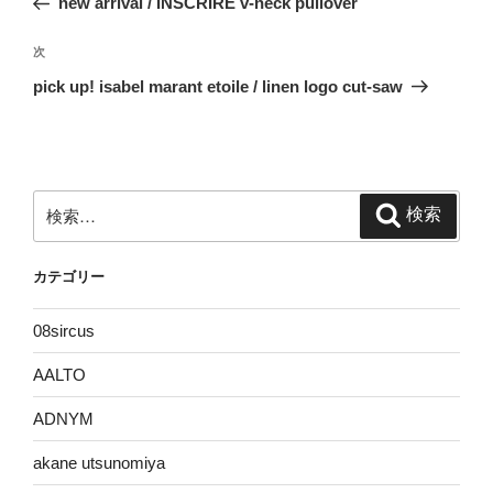
new arrival / INSCRIRE v-neck pullover
ナ
投
ビ
稿
次
次
ゲ
の
pick up! isabel marant etoile / linen logo cut-saw
投
ー
稿
シ
ョ
ン
検
検索
索:
カテゴリー
08sircus
AALTO
ADNYM
akane utsunomiya