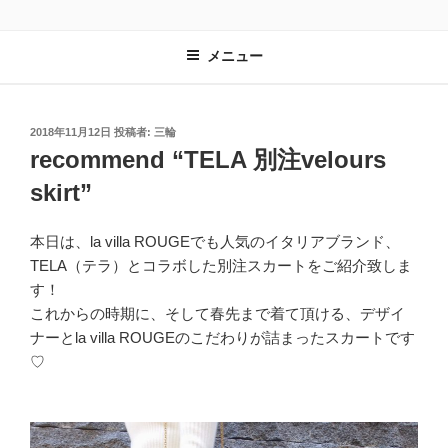
コ
LA VILLA ROUGE BLOG
ラ ヴィラルージュ オフィシャルブログ
ン
メニュー
テ
ン
ツ
へ
投
2018年11月12日
投稿者:
三輪
稿
recommend “TELA 別注velours
ス
日:
キ
skirt”
ッ
プ
本日は、la villa ROUGEでも人気のイタリアブランド、
TELA（テラ）とコラボした別注スカートをご紹介致しま
す！
これからの時期に、そして春先まで着て頂ける、デザイ
ナーとla villa ROUGEのこだわりが詰まったスカートです
♡