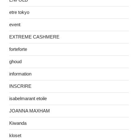
etre tokyo
event
EXTREME CASHMERE
forteforte
ghoud
information
INSCRIRE
isabelmarant etoile
JOANNA MAXHAM
Kiwanda
kloset