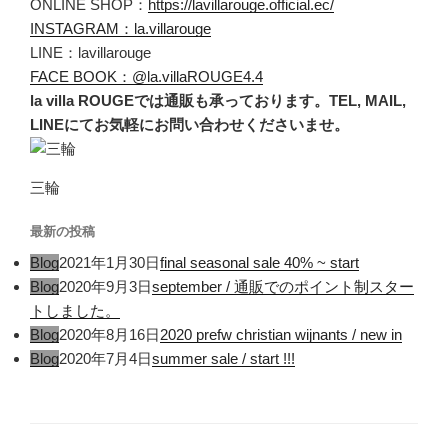
ONLINE SHOP：
https://lavillarouge.official.ec/
INSTAGRAM：la.villarouge
LINE：lavillarouge
FACE BOOK：@la.villaROUGE4.4
la villa ROUGEでは通販も承っております。TEL, MAIL,
LINEにてお気軽にお問い合わせくださいませ。
三輪
最新の投稿
Blog
2021年1月30日
final seasonal sale 40% ~ start
Blog
2020年9月3日
september / 通販でのポイント制スター
トしました。
Blog
2020年8月16日
2020 prefw christian wijnants / new in
Blog
2020年7月4日
summer sale / start !!!