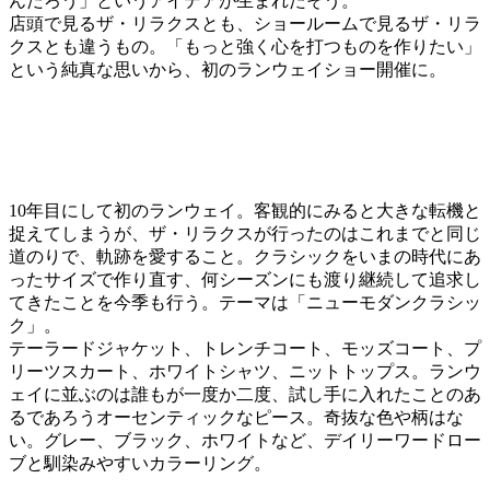
んだろう」というアイデアが生まれたそう。
店頭で見るザ・リラクスとも、ショールームで見るザ・リラ
クスとも違うもの。「もっと強く心を打つものを作りたい」
という純真な思いから、初のランウェイショー開催に。
10年目にして初のランウェイ。客観的にみると大きな転機と
捉えてしまうが、ザ・リラクスが行ったのはこれまでと同じ
道のりで、軌跡を愛すること。クラシックをいまの時代にあ
ったサイズで作り直す、何シーズンにも渡り継続して追求し
てきたことを今季も行う。テーマは「ニューモダンクラシッ
ク」。
テーラードジャケット、トレンチコート、モッズコート、プ
リーツスカート、ホワイトシャツ、ニットトップス。ランウ
ェイに並ぶのは誰もが一度か二度、試し手に入れたことのあ
るであろうオーセンティックなピース。奇抜な色や柄はな
い。グレー、ブラック、ホワイトなど、デイリーワードロー
ブと馴染みやすいカラーリング。