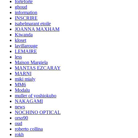
forteforte
ghoud
information
INSCRIRE
isabelmarant etoile
JOANNA MAXHAM
Kiwanda
kloset
lavillarouge
LEMAIRE
less
Maison Margiela
MANTAS EZCARAY
MARNI
miki mialy
MM6
Modalu
muller of yoshiokubo
NAKAGAMI
news
NOCHINO OPTICAL
orso90
oud
roberto collina
rokh