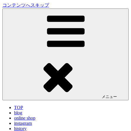
コンテンツへスキップ
LA VILLA ROUGE Blog
ラ ヴィラルージュ オフィシャルブログ
メニュー
TOP
blog
online shop
instagram
history