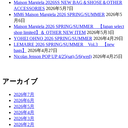
Maison Margiela 2026SS NEW BAG＆SHOSE＆OTHER
ACCESSORIES
2026年5月7日
MM6 Maison Margiela 2026 SPRING/SUMMER
2026年5
月6日
Maison Margiela 2026 SPRING/SUMMER 【Japan select
shop limited】＆ OTHER NEW ITEM
2026年5月3日
YOHEI OHNO 2026 SPRING/SUMMER
2026年4月29日
LEMAIRE 2026 SPRING/SUMMER Vol.3 【new
bags】
2026年4月27日
Nicolas Jenson POP UP 4/25(sat)-5/6(wed)
2026年4月25日
アーカイブ
2026年7月
2026年6月
2026年5月
2026年4月
2026年3月
2026年2月