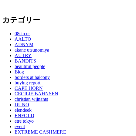
カテゴリー
08sircus
AALTO
ADNYM
akane utsunomiya
AUTRY
BANDITS
beautiful people
Blog
borders at balcony
buying report
CAPE HORN
CECILIE BAHNSEN
christian wijnants
DUNO
elendeek
ENFOLD
etre tokyo
event
EXTREME CASHMERE