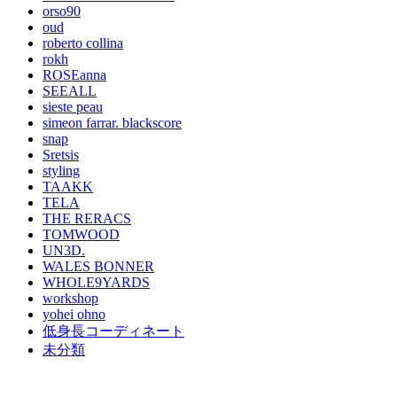
orso90
oud
roberto collina
rokh
ROSEanna
SEEALL
sieste peau
simeon farrar. blackscore
snap
Sretsis
styling
TAAKK
TELA
THE RERACS
TOMWOOD
UN3D.
WALES BONNER
WHOLE9YARDS
workshop
yohei ohno
低身長コーディネート
未分類