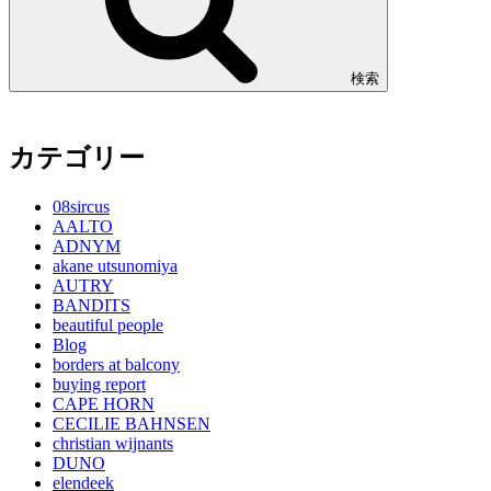
検索
カテゴリー
08sircus
AALTO
ADNYM
akane utsunomiya
AUTRY
BANDITS
beautiful people
Blog
borders at balcony
buying report
CAPE HORN
CECILIE BAHNSEN
christian wijnants
DUNO
elendeek