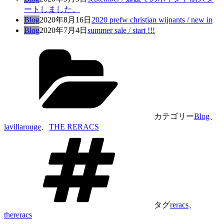
ートしました。
Blog
2020年8月16日
2020 prefw christian wijnants / new in
Blog
2020年7月4日
summer sale / start !!!
カテゴリー
Blog
、
lavillarouge
、
THE RERACS
タグ
reracs
、
thereracs