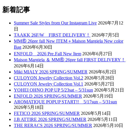
新着記事
Summer Sale Styles from Our Instagram Live
2026年7月12
日
TAAKK 26F/W FIRST DELIVERY！
2026年7月5日
MM⑥ 26pre fall New ITEM＋Maison Margiela New color
Bag
2026年6月30日
ENFOLD 2026 Pre₋Fall New Item
2026年6月27日
Maison Margiela ＆ MM⑥ 26pre fall FIRST DELIVERY！
2026年6月14日
Miki MIALY 2026 SPRING/SUMMER
2026年6月2日
CULOYON Jewelry Collection Vol.2
2026年5月28日
CULOYON Jewelry Collection Vol.1
2026年5月27日
YOHEI OHNO POP UP 5/23sat – 5/31sun
2026年5月21日
ENFOLD 2026 SPRING/SUMMER
2026年5月19日
AROMATIQUE POPUP START!! 5/17sun – 5/31sun
2026年5月18日
FETICO 2026 SPRING/SUMMER
2026年5月14日
J.B ATTIRE 2026 SPRING/SUMMER
2026年5月11日
THE RERACS 2026 SPRING/SUMMER
2026年5月10日