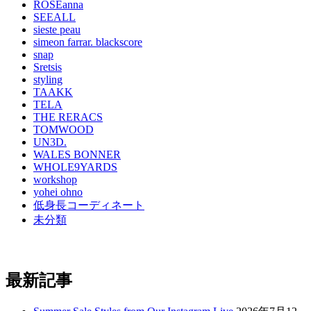
ROSEanna
SEEALL
sieste peau
simeon farrar. blackscore
snap
Sretsis
styling
TAAKK
TELA
THE RERACS
TOMWOOD
UN3D.
WALES BONNER
WHOLE9YARDS
workshop
yohei ohno
低身長コーディネート
未分類
最新記事