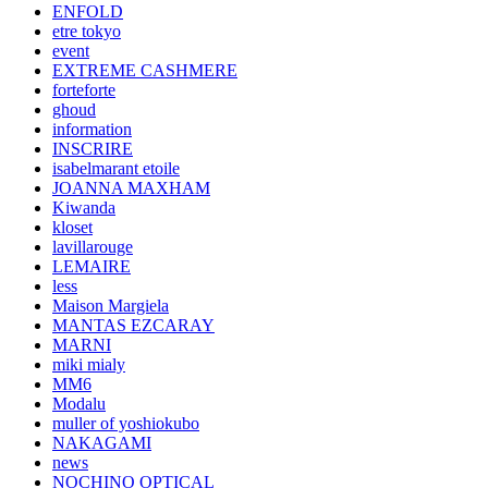
ENFOLD
etre tokyo
event
EXTREME CASHMERE
forteforte
ghoud
information
INSCRIRE
isabelmarant etoile
JOANNA MAXHAM
Kiwanda
kloset
lavillarouge
LEMAIRE
less
Maison Margiela
MANTAS EZCARAY
MARNI
miki mialy
MM6
Modalu
muller of yoshiokubo
NAKAGAMI
news
NOCHINO OPTICAL