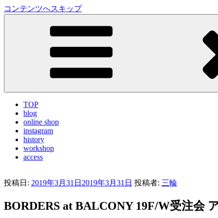
コンテンツへスキップ
LA VILLA ROUGE Blog
ラ ヴィラルージュ オフィシャルブログ
TOP
blog
online shop
instagram
history
workshop
access
投稿日:
2019年3月31日
2019年3月31日
投稿者:
三輪
BORDERS at BALCONY 19F/W受注