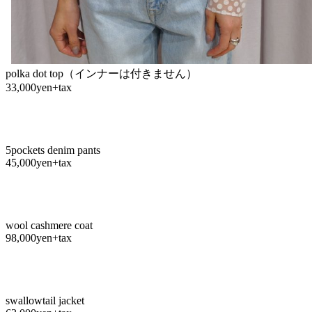
polka dot top（インナーは付きません）
33,000yen+tax
5pockets denim pants
45,000yen+tax
wool cashmere coat
98,000yen+tax
swallowtail jacket