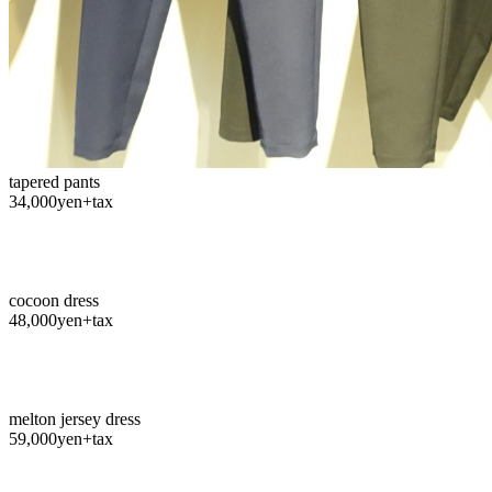
tapered pants
34,000yen+tax
cocoon dress
48,000yen+tax
melton jersey dress
59,000yen+tax