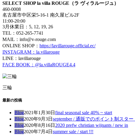
SELECT SHOP la villa ROUGE（ラ ヴィラルージュ）
460-0008
名古屋市中区栄5-16-1 南久屋ビル2F
11:00-20:00
3月休業日：5, 12, 19, 26
TEL：052-265-7741
MAIL：info@v-rouge.com
ONLINE SHOP：
https://lavillarouge.official.ec/
INSTAGRAM：la.villarouge
LINE：lavillarouge
FACE BOOK：@la.villaROUGE4.4
三輪
最新の投稿
Blog
2021年1月30日
final seasonal sale 40% ~ start
Blog
2020年9月3日
september / 通販でのポイント制ス
Blog
2020年8月16日
2020 prefw christian wijnants / new in
Blog
2020年7月4日
summer sale / start !!!