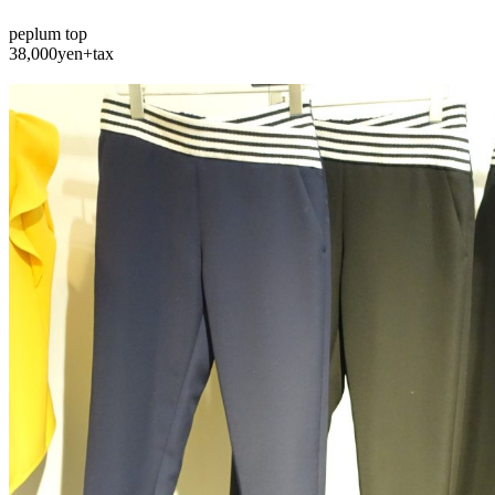
peplum top
38,000yen+tax