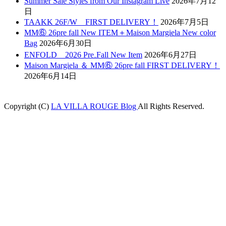
Summer Sale Styles from Our Instagram Live
2026年7月12
日
TAAKK 26F/W FIRST DELIVERY！
2026年7月5日
MM⑥ 26pre fall New ITEM＋Maison Margiela New color
Bag
2026年6月30日
ENFOLD 2026 Pre₋Fall New Item
2026年6月27日
Maison Margiela ＆ MM⑥ 26pre fall FIRST DELIVERY！
2026年6月14日
Copyright (C)
LA VILLA ROUGE Blog
All Rights Reserved.
Holiganbet
Holiganbet
jojobet
nakitbahis
betpark
casibom
betcio
Grandpash