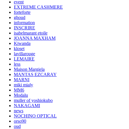
event
EXTREME CASHMERE
forteforte
ghoud
information
INSCRIRE
isabelmarant etoile
JOANNA MAXHAM
Kiwanda
kloset
lavillarouge
LEMAIRE
less
Maison Margiela
MANTAS EZCARAY
MARNI
miki mialy
MM6
Modalu
muller of yoshiokubo
NAKAGAMI
news
NOCHINO OPTICAL
orso90
oud