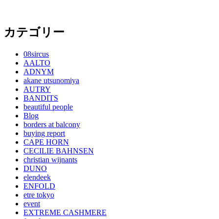
カテゴリー
08sircus
AALTO
ADNYM
akane utsunomiya
AUTRY
BANDITS
beautiful people
Blog
borders at balcony
buying report
CAPE HORN
CECILIE BAHNSEN
christian wijnants
DUNO
elendeek
ENFOLD
etre tokyo
event
EXTREME CASHMERE