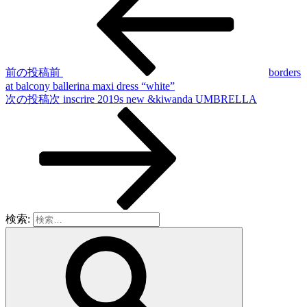
前の投稿
前
borders
at balcony ballerina maxi dress “white”
次の投稿
次
inscrire 2019s new &kiwanda UMBRELLA
検索: