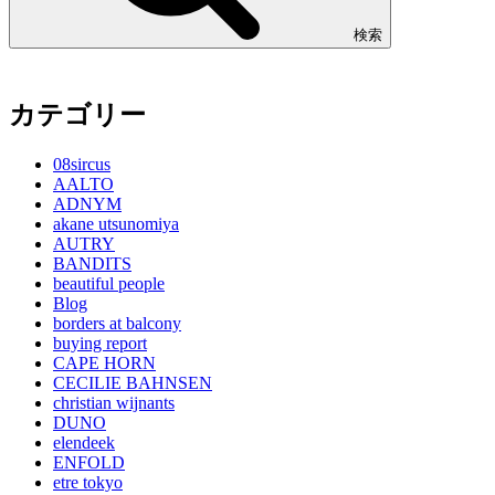
検索
カテゴリー
08sircus
AALTO
ADNYM
akane utsunomiya
AUTRY
BANDITS
beautiful people
Blog
borders at balcony
buying report
CAPE HORN
CECILIE BAHNSEN
christian wijnants
DUNO
elendeek
ENFOLD
etre tokyo