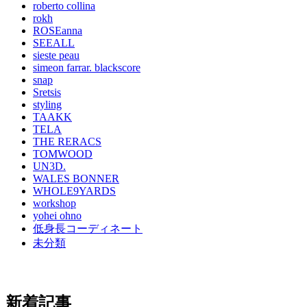
roberto collina
rokh
ROSEanna
SEEALL
sieste peau
simeon farrar. blackscore
snap
Sretsis
styling
TAAKK
TELA
THE RERACS
TOMWOOD
UN3D.
WALES BONNER
WHOLE9YARDS
workshop
yohei ohno
低身長コーディネート
未分類
新着記事