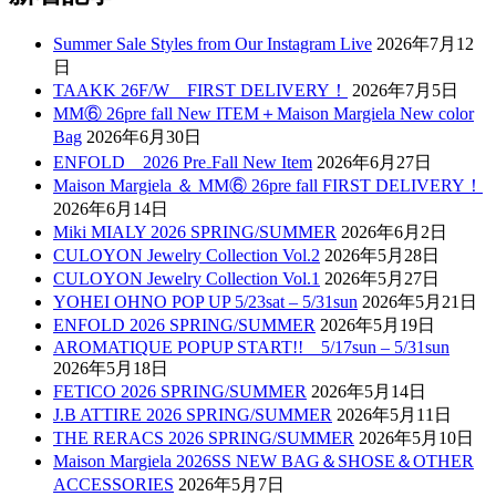
Summer Sale Styles from Our Instagram Live
2026年7月12
日
TAAKK 26F/W FIRST DELIVERY！
2026年7月5日
MM⑥ 26pre fall New ITEM＋Maison Margiela New color
Bag
2026年6月30日
ENFOLD 2026 Pre₋Fall New Item
2026年6月27日
Maison Margiela ＆ MM⑥ 26pre fall FIRST DELIVERY！
2026年6月14日
Miki MIALY 2026 SPRING/SUMMER
2026年6月2日
CULOYON Jewelry Collection Vol.2
2026年5月28日
CULOYON Jewelry Collection Vol.1
2026年5月27日
YOHEI OHNO POP UP 5/23sat – 5/31sun
2026年5月21日
ENFOLD 2026 SPRING/SUMMER
2026年5月19日
AROMATIQUE POPUP START!! 5/17sun – 5/31sun
2026年5月18日
FETICO 2026 SPRING/SUMMER
2026年5月14日
J.B ATTIRE 2026 SPRING/SUMMER
2026年5月11日
THE RERACS 2026 SPRING/SUMMER
2026年5月10日
Maison Margiela 2026SS NEW BAG＆SHOSE＆OTHER
ACCESSORIES
2026年5月7日