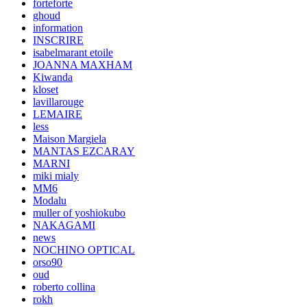
forteforte
ghoud
information
INSCRIRE
isabelmarant etoile
JOANNA MAXHAM
Kiwanda
kloset
lavillarouge
LEMAIRE
less
Maison Margiela
MANTAS EZCARAY
MARNI
miki mialy
MM6
Modalu
muller of yoshiokubo
NAKAGAMI
news
NOCHINO OPTICAL
orso90
oud
roberto collina
rokh