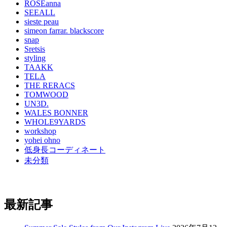
ROSEanna
SEEALL
sieste peau
simeon farrar. blackscore
snap
Sretsis
styling
TAAKK
TELA
THE RERACS
TOMWOOD
UN3D.
WALES BONNER
WHOLE9YARDS
workshop
yohei ohno
低身長コーディネート
未分類
最新記事