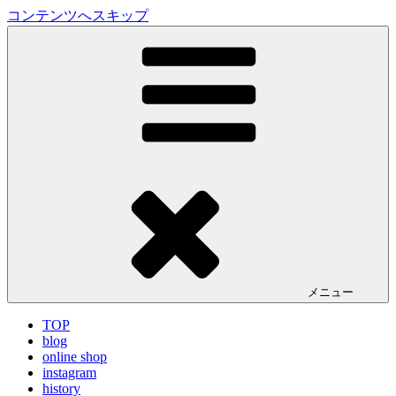
コンテンツへスキップ
LA VILLA ROUGE Blog
ラ ヴィラルージュ オフィシャルブログ
メニュー
TOP
blog
online shop
instagram
history