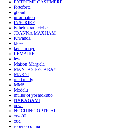
EXTREME CASHMERE
forteforte
ghoud
information
INSCRIRE
isabelmarant etoile
JOANNA MAXHAM
Kiwanda
kloset
lavillarouge
LEMAIRE
less
Maison Margiela
MANTAS EZCARAY
MARNI
miki mialy
MM6
Modalu
muller of yoshiokubo
NAKAGAMI
news
NOCHINO OPTICAL
orso90
oud
roberto collina