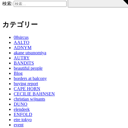
検索:
カテゴリー
08sircus
AALTO
ADNYM
akane utsunomiya
AUTRY
BANDITS
beautiful people
Blog
borders at balcony
buying report
CAPE HORN
CECILIE BAHNSEN
christian wijnants
DUNO
elendeek
ENFOLD
etre tokyo
event