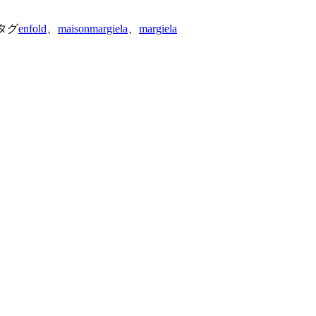
タグ
enfold
、
maisonmargiela
、
margiela