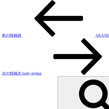
前の投稿
前
AKANE 
次の投稿
次
body styling