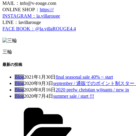
MAIL：info@v-rouge.com
ONLINE SHOP：
https:///
INSTAGRAM：la.villarouge
LINE：lavillarouge
FACE BOOK：@la.villaROUGE4.4
三輪
最新の投稿
Blog
2021年1月30日
final seasonal sale 40% ~ start
Blog
2020年9月3日
september / 通販でのポイント制ス
Blog
2020年8月16日
2020 prefw christian wijnants / new in
Blog
2020年7月4日
summer sale / start !!!