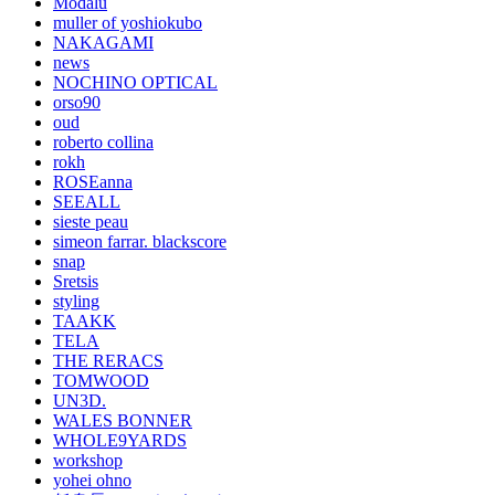
Modalu
muller of yoshiokubo
NAKAGAMI
news
NOCHINO OPTICAL
orso90
oud
roberto collina
rokh
ROSEanna
SEEALL
sieste peau
simeon farrar. blackscore
snap
Sretsis
styling
TAAKK
TELA
THE RERACS
TOMWOOD
UN3D.
WALES BONNER
WHOLE9YARDS
workshop
yohei ohno