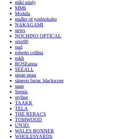
miki mialy
MM6
Modalu
muller of yoshiokubo
NAKAGAMI
news
NOCHINO OPTICAL
orso90
oud
roberto collina
rokh
ROSEanna
SEEALL
sieste peau
simeon farrar. blackscore
snap
Sretsis
styling
TAAKK
TELA
THE RERACS
TOMWOOD
UN3D.
WALES BONNER
WHOLE9YARDS