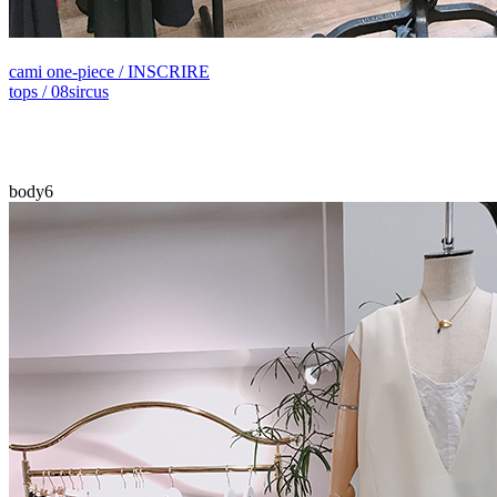
cami one-piece / INSCRIRE
tops / 08sircus
body6