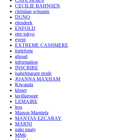
CAPE HORN
CECILIE BAHNSEN
christian wijnants
DUNO
elendeek
ENFOLD
etre tokyo
event
EXTREME CASHMERE
forteforte
ghoud
information
INSCRIRE
isabelmarant etoile
JOANNA MAXHAM
Kiwanda
kloset
lavillarouge
LEMAIRE
less
Maison Margiela
MANTAS EZCARAY
MARNI
miki mialy
MM6