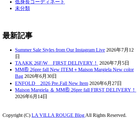
低身長コーディネート
未分類
最新記事
Summer Sale Styles from Our Instagram Live
2026年7月12
日
TAAKK 26F/W FIRST DELIVERY！
2026年7月5日
MM⑥ 26pre fall New ITEM＋Maison Margiela New color
Bag
2026年6月30日
ENFOLD 2026 Pre₋Fall New Item
2026年6月27日
Maison Margiela ＆ MM⑥ 26pre fall FIRST DELIVERY！
2026年6月14日
Copyright (C)
LA VILLA ROUGE Blog
All Rights Reserved.
m
betcio
Grandpashabet
betwoon giriş
grandpashabet
Jojobet Giriş
Grandpa