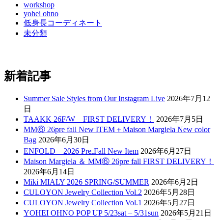
workshop
yohei ohno
低身長コーディネート
未分類
新着記事
Summer Sale Styles from Our Instagram Live
2026年7月12
日
TAAKK 26F/W FIRST DELIVERY！
2026年7月5日
MM⑥ 26pre fall New ITEM＋Maison Margiela New color
Bag
2026年6月30日
ENFOLD 2026 Pre₋Fall New Item
2026年6月27日
Maison Margiela ＆ MM⑥ 26pre fall FIRST DELIVERY！
2026年6月14日
Miki MIALY 2026 SPRING/SUMMER
2026年6月2日
CULOYON Jewelry Collection Vol.2
2026年5月28日
CULOYON Jewelry Collection Vol.1
2026年5月27日
YOHEI OHNO POP UP 5/23sat – 5/31sun
2026年5月21日