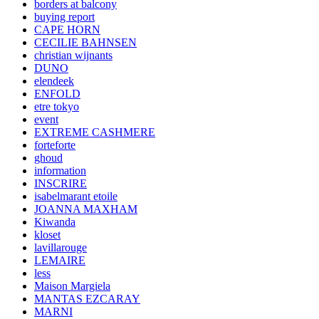
borders at balcony
buying report
CAPE HORN
CECILIE BAHNSEN
christian wijnants
DUNO
elendeek
ENFOLD
etre tokyo
event
EXTREME CASHMERE
forteforte
ghoud
information
INSCRIRE
isabelmarant etoile
JOANNA MAXHAM
Kiwanda
kloset
lavillarouge
LEMAIRE
less
Maison Margiela
MANTAS EZCARAY
MARNI