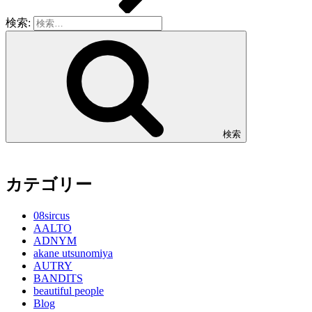
検索:
検索
カテゴリー
08sircus
AALTO
ADNYM
akane utsunomiya
AUTRY
BANDITS
beautiful people
Blog