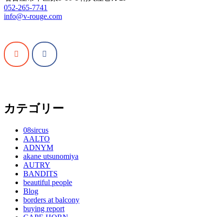
052-265-7741
info@v-rouge.com
カテゴリー
08sircus
AALTO
ADNYM
akane utsunomiya
AUTRY
BANDITS
beautiful people
Blog
borders at balcony
buying report