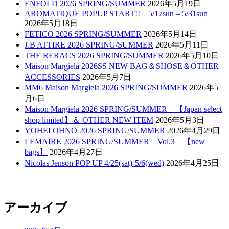
ENFOLD 2026 SPRING/SUMMER
2026年5月19日
AROMATIQUE POPUP START!! 5/17sun – 5/31sun
2026年5月18日
FETICO 2026 SPRING/SUMMER
2026年5月14日
J.B ATTIRE 2026 SPRING/SUMMER
2026年5月11日
THE RERACS 2026 SPRING/SUMMER
2026年5月10日
Maison Margiela 2026SS NEW BAG＆SHOSE＆OTHER
ACCESSORIES
2026年5月7日
MM6 Maison Margiela 2026 SPRING/SUMMER
2026年5
月6日
Maison Margiela 2026 SPRING/SUMMER 【Japan select
shop limited】＆ OTHER NEW ITEM
2026年5月3日
YOHEI OHNO 2026 SPRING/SUMMER
2026年4月29日
LEMAIRE 2026 SPRING/SUMMER Vol.3 【new
bags】
2026年4月27日
Nicolas Jenson POP UP 4/25(sat)-5/6(wed)
2026年4月25日
アーカイブ