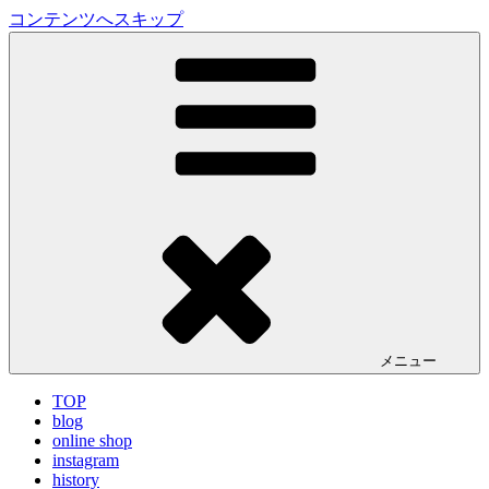
コンテンツへスキップ
LA VILLA ROUGE Blog
ラ ヴィラルージュ オフィシャルブログ
メニュー
TOP
blog
online shop
instagram
history