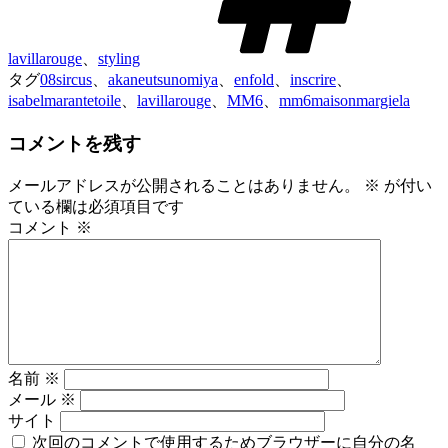
lavillarouge
、
styling
タグ
08sircus
、
akaneutsunomiya
、
enfold
、
inscrire
、
isabelmarantetoile
、
lavillarouge
、
MM6
、
mm6maisonmargiela
コメントを残す
メールアドレスが公開されることはありません。
※
が付い
ている欄は必須項目です
コメント
※
名前
※
メール
※
サイト
次回のコメントで使用するためブラウザーに自分の名