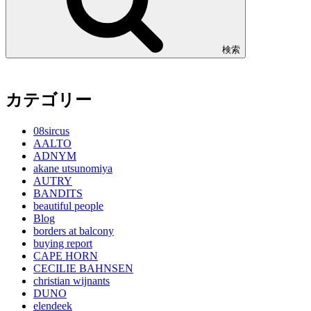
検索
カテゴリー
08sircus
AALTO
ADNYM
akane utsunomiya
AUTRY
BANDITS
beautiful people
Blog
borders at balcony
buying report
CAPE HORN
CECILIE BAHNSEN
christian wijnants
DUNO
elendeek