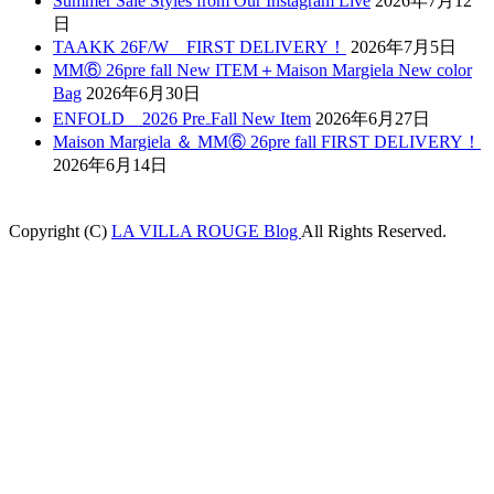
Summer Sale Styles from Our Instagram Live
2026年7月12
日
TAAKK 26F/W FIRST DELIVERY！
2026年7月5日
MM⑥ 26pre fall New ITEM＋Maison Margiela New color
Bag
2026年6月30日
ENFOLD 2026 Pre₋Fall New Item
2026年6月27日
Maison Margiela ＆ MM⑥ 26pre fall FIRST DELIVERY！
2026年6月14日
Copyright (C)
LA VILLA ROUGE Blog
All Rights Reserved.
tpark
casibom
betcio
Casibom
betjolly giriş
grandpashabet
Jojobet Giriş
Cas