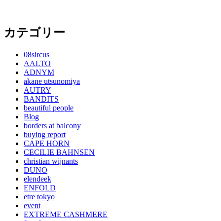
カテゴリー
08sircus
AALTO
ADNYM
akane utsunomiya
AUTRY
BANDITS
beautiful people
Blog
borders at balcony
buying report
CAPE HORN
CECILIE BAHNSEN
christian wijnants
DUNO
elendeek
ENFOLD
etre tokyo
event
EXTREME CASHMERE