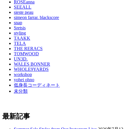
ROSEanna
SEEALL
sieste peau
simeon farrar. blackscore
snap
Sretsis
styling
TAAKK
TELA
THE RERACS
TOMWOOD
UN3D.
WALES BONNER
WHOLE9YARDS
workshop
yohei ohno
低身長コーディネート
未分類
最新記事