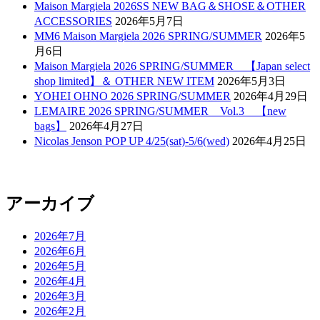
Maison Margiela 2026SS NEW BAG＆SHOSE＆OTHER
ACCESSORIES
2026年5月7日
MM6 Maison Margiela 2026 SPRING/SUMMER
2026年5
月6日
Maison Margiela 2026 SPRING/SUMMER 【Japan select
shop limited】＆ OTHER NEW ITEM
2026年5月3日
YOHEI OHNO 2026 SPRING/SUMMER
2026年4月29日
LEMAIRE 2026 SPRING/SUMMER Vol.3 【new
bags】
2026年4月27日
Nicolas Jenson POP UP 4/25(sat)-5/6(wed)
2026年4月25日
アーカイブ
2026年7月
2026年6月
2026年5月
2026年4月
2026年3月
2026年2月