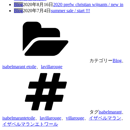
Blog
2020年8月16日
2020 prefw christian wijnants / new in
Blog
2020年7月4日
summer sale / start !!!
カテゴリー
Blog
、
isabelmarant etoile
、
lavillarouge
タグ
isabelmarant
、
isabelmarantetoile
、
lavillarouge
、
villarouge
、
イザベルマラン
、
イザベルマランエトワール