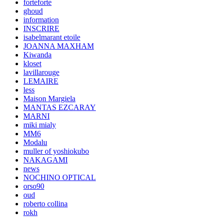
forteforte
ghoud
information
INSCRIRE
isabelmarant etoile
JOANNA MAXHAM
Kiwanda
kloset
lavillarouge
LEMAIRE
less
Maison Margiela
MANTAS EZCARAY
MARNI
miki mialy
MM6
Modalu
muller of yoshiokubo
NAKAGAMI
news
NOCHINO OPTICAL
orso90
oud
roberto collina
rokh