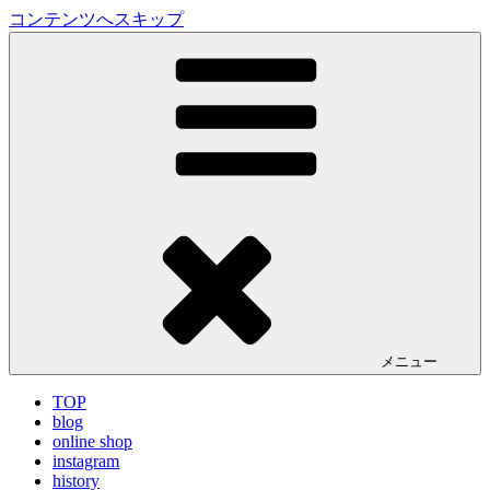
コンテンツへスキップ
LA VILLA ROUGE Blog
ラ ヴィラルージュ オフィシャルブログ
メニュー
TOP
blog
online shop
instagram
history