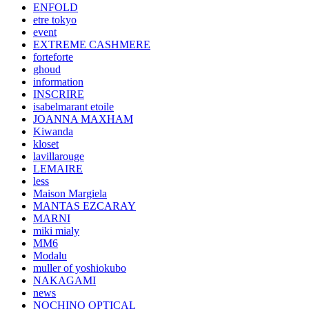
ENFOLD
etre tokyo
event
EXTREME CASHMERE
forteforte
ghoud
information
INSCRIRE
isabelmarant etoile
JOANNA MAXHAM
Kiwanda
kloset
lavillarouge
LEMAIRE
less
Maison Margiela
MANTAS EZCARAY
MARNI
miki mialy
MM6
Modalu
muller of yoshiokubo
NAKAGAMI
news
NOCHINO OPTICAL