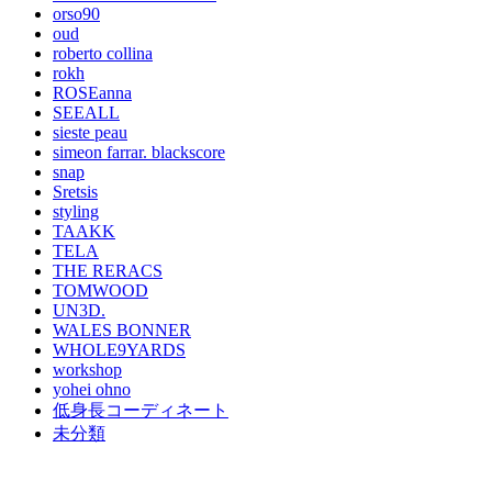
orso90
oud
roberto collina
rokh
ROSEanna
SEEALL
sieste peau
simeon farrar. blackscore
snap
Sretsis
styling
TAAKK
TELA
THE RERACS
TOMWOOD
UN3D.
WALES BONNER
WHOLE9YARDS
workshop
yohei ohno
低身長コーディネート
未分類