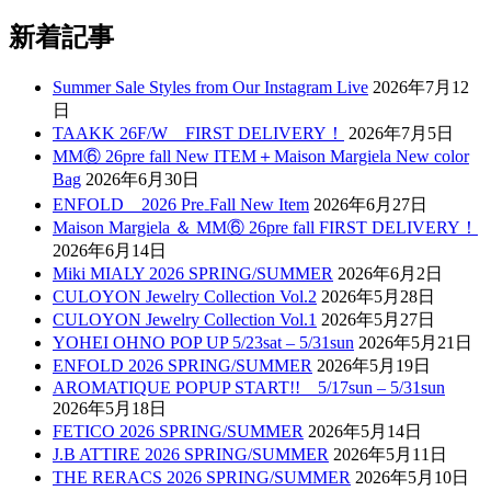
新着記事
Summer Sale Styles from Our Instagram Live
2026年7月12
日
TAAKK 26F/W FIRST DELIVERY！
2026年7月5日
MM⑥ 26pre fall New ITEM＋Maison Margiela New color
Bag
2026年6月30日
ENFOLD 2026 Pre₋Fall New Item
2026年6月27日
Maison Margiela ＆ MM⑥ 26pre fall FIRST DELIVERY！
2026年6月14日
Miki MIALY 2026 SPRING/SUMMER
2026年6月2日
CULOYON Jewelry Collection Vol.2
2026年5月28日
CULOYON Jewelry Collection Vol.1
2026年5月27日
YOHEI OHNO POP UP 5/23sat – 5/31sun
2026年5月21日
ENFOLD 2026 SPRING/SUMMER
2026年5月19日
AROMATIQUE POPUP START!! 5/17sun – 5/31sun
2026年5月18日
FETICO 2026 SPRING/SUMMER
2026年5月14日
J.B ATTIRE 2026 SPRING/SUMMER
2026年5月11日
THE RERACS 2026 SPRING/SUMMER
2026年5月10日