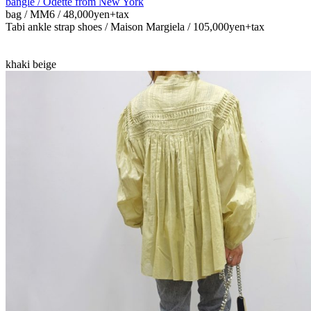
bangle / Odette from New York
bag / MM6 / 48,000yen+tax
Tabi ankle strap shoes / Maison Margiela / 105,000yen+tax
khaki beige